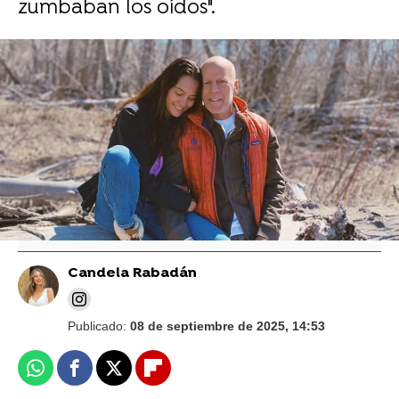
zumbaban los oídos".
Vídeo: Gtres | Foto: Cordon Press
La salud de Bruce Willis estaría
"empeorando rápidamente" y "no volverá
a ser el mismo": "Es terrible"
Candela Rabadán
Publicado:
08 de septiembre de 2025, 14:53
Whatsapp
Facebook
X
Flipboard