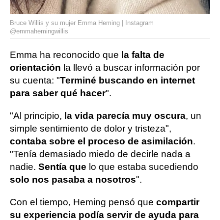
Bruce Willis y su mujer Emma Heming | Instagram
@emmahemingwillis
Emma ha reconocido que
la falta de
orientación
la llevó a buscar información por
su cuenta: "
Terminé buscando en internet
para saber qué hacer
".
"Al principio,
la vida parecía muy oscura
, un
simple sentimiento de dolor y tristeza",
contaba sobre el proceso de asimilación
.
"Tenía demasiado miedo de decirle nada a
nadie.
Sentía que
lo que estaba sucediendo
solo nos pasaba a nosotros
".
Con el tiempo, Heming pensó que
compartir
su experiencia podía servir de ayuda para