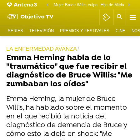
Mujer Bruce Willis culpa
Objetivo TV
SERIES
TELEVISIÓN
PREMIOS Y FESTIVALES
CINE
NOS
LA ENFERMEDAD AVANZA
Emma Heming habla de lo
"traumático" que fue recibir el
diagnóstico de Bruce Willis: "Me
zumbaban los oídos"
Emma Heming, la mujer de Bruce
Willis, ha hablado sobre el momento
en el que recibió la noticia del
diagnóstico de demencia de Bruce y
cómo esto la dejó en shock: "Me