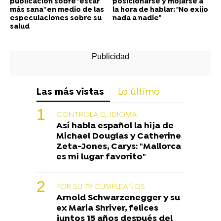
publicación sobre "estar
posicionarse y mojarse a
más sana" en medio de las
la hora de hablar: "No exijo
especulaciones sobre su
nada a nadie"
salud
Las más vistas
Lo último
CONTROLA EL IDIOMA
Así habla español la hija de
Michael Douglas y Catherine
Zeta-Jones, Carys: "Mallorca
es mi lugar favorito"
POR SU 79 CUMPLEAÑOS
Arnold Schwarzenegger y su
ex Maria Shriver, felices
juntos 15 años después del