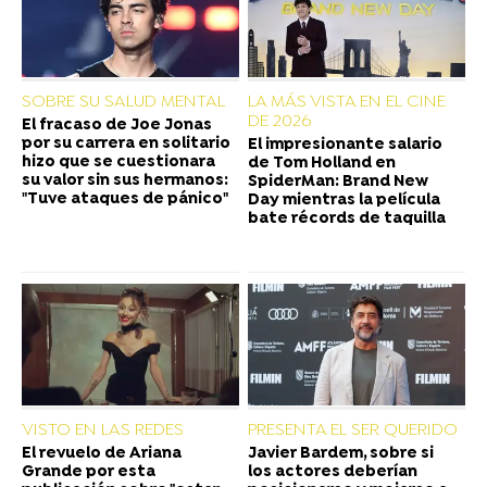
SOBRE SU SALUD MENTAL
LA MÁS VISTA EN EL CINE
DE 2026
El fracaso de Joe Jonas
por su carrera en solitario
El impresionante salario
hizo que se cuestionara
de Tom Holland en
su valor sin sus hermanos:
SpiderMan: Brand New
"Tuve ataques de pánico"
Day mientras la película
bate récords de taquilla
VISTO EN LAS REDES
PRESENTA EL SER QUERIDO
El revuelo de Ariana
Javier Bardem, sobre si
Grande por esta
los actores deberían