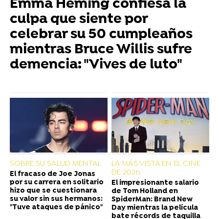
Emma Heming confiesa la
culpa que siente por
celebrar su 50 cumpleaños
mientras Bruce Willis sufre
demencia: "Vives de luto"
SOBRE SU SALUD MENTAL
LA MÁS VISTA EN EL CINE
DE 2026
El fracaso de Joe Jonas
por su carrera en solitario
El impresionante salario
hizo que se cuestionara
de Tom Holland en
su valor sin sus hermanos:
SpiderMan: Brand New
"Tuve ataques de pánico"
Day mientras la película
bate récords de taquilla