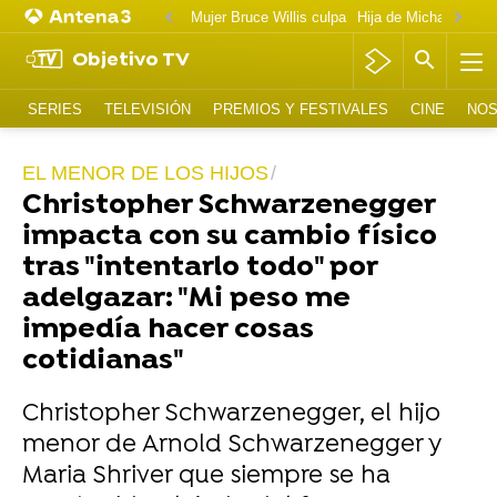
Mujer Bruce Willis culpa
Objetivo TV
SERIES
TELEVISIÓN
PREMIOS Y FESTIVALES
CINE
NOS
EL MENOR DE LOS HIJOS
Christopher Schwarzenegger
impacta con su cambio físico
tras "intentarlo todo" por
adelgazar: "Mi peso me
impedía hacer cosas
cotidianas"
Christopher Schwarzenegger, el hijo
menor de Arnold Schwarzenegger y
Maria Shriver que siempre se ha