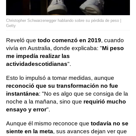
Christopher Schwarzenegger hablando sobre su pérdida de peso |
Getty
Reveló que
todo comenzó en 2019
, cuando
vivía en Australia, donde explicaba: "
Mi peso
me impedía realizar las
actividades
cotidianas
".
Esto lo impulsó a tomar medidas, aunque
reconoció que su transformación no fue
instantánea
: "No es algo que se consiga de la
noche a la mañana, sino que
requirió mucho
ensayo y error
".
Aunque él mismo reconoce que
todavía no se
siente en la meta
, sus avances dejan ver que