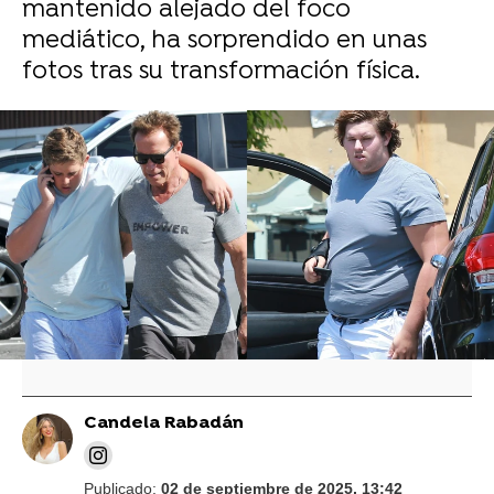
mantenido alejado del foco
mediático, ha sorprendido en unas
fotos tras su transformación física.
Vídeo: Getty I Foto: Cordon Press
Arnold Schwarzenegger vuelve a la saga
Predator con un final alternativo y
adelantan planes futuros para su
personaje
Candela Rabadán
Publicado:
02 de septiembre de 2025, 13:42