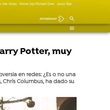
o Joe Jonas
Homer hijo Richard Gere
Javier Bardem política
Marilyn Monr
Harry Potter, muy
oversia en redes: ¿Es o no una
as, Chris Columbus, ha dado su
Vídeo: Reuters | Foto: Cordon Press