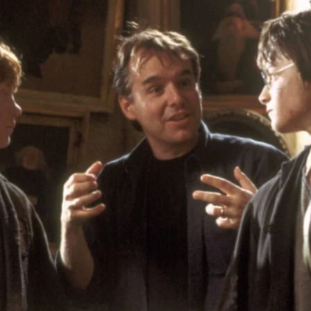
a los Weasley: Primer vistazo a la icónica familia pel
Whatsapp
Facebook
X
Flipboa
7