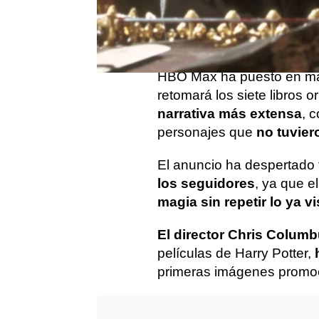
Más de dos décadas desp
cines, el universo mágico
regresar a la pantalla, e
HBO Max ha puesto en mar
retomará los siete libros o
narrativa más extensa
, 
personajes que
no tuvier
El anuncio ha despertado
los seguidores
, ya que el
magia sin repetir lo ya vi
El director Chris Colum
películas de Harry Potter,
h
primeras imágenes promoci