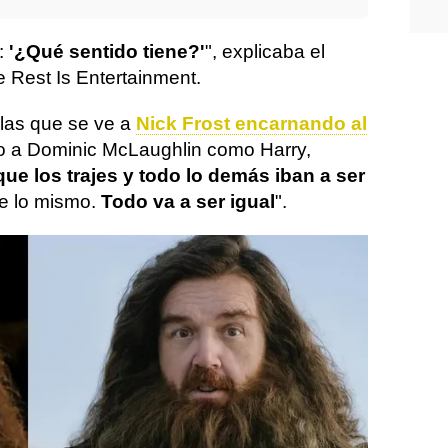
:
'¿Qué sentido tiene?'
", explicaba el
e Rest Is Entertainment.
las que se ve a
Nick Frost encarnando al
o a Dominic McLaughlin como Harry,
ue los trajes y todo lo demás iban a ser
de lo mismo.
Todo va a ser igual
".