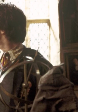
irroja
rd