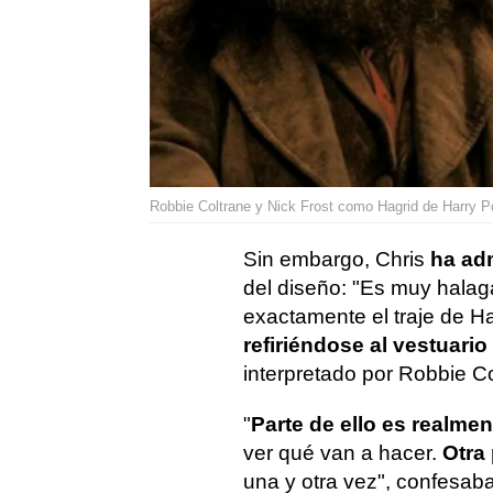
Robbie Coltrane y Nick Frost como Hagrid de Harry 
Sin embargo, Chris
ha adm
del diseño: "Es muy halag
exactamente el traje de H
refiriéndose al vestuario 
interpretado por Robbie Co
"
Parte de ello es realme
ver qué van a hacer.
Otra
una y otra vez", confesaba