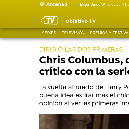
Mujer Bruce Willis culpa
Hij
Objetivo TV
SERIES
TELEVISIÓN
PREMIOS Y FESTIVA
DIRIGIÓ LAS DOS PRIMERAS
Chris Columbus, d
crítico con la ser
La vuelta al ruedo de Harry P
buena idea estirar más el chic
opinión al ver las primeras i