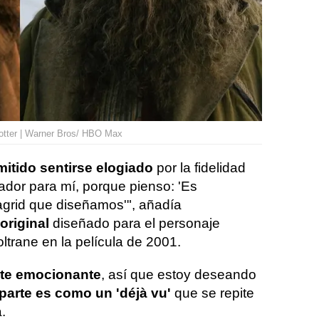
Potter | Warner Bros/ HBO Max
itido sentirse elogiado
por la fidelidad
ador para mí, porque pienso: 'Es
agrid que diseñamos'", añadía
original
diseñado para el personaje
ltrane en la película de 2001.
nte emocionante
, así que estoy deseando
 parte es como un 'déjà vu'
que se repite
.