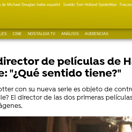
a de Michael Douglas habla español
Sueldo Tom Holland SpiderMan
Fracas
LES
CINE
NOSTALGIA TV
ANÁLISIS
AUDIENCIAS
irector de películas de 
ie: "¿Qué sentido tiene?"
otter con su nueva serie es objeto de contr
le? El director de las dos primeras películ
mágenes.