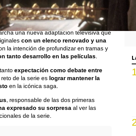
ués del estreno de Harry Potter
en
 creado por J.K. Rowling se prepara para
sta vez en formato de serie
.
cha una nueva adaptación televisiva que
riginales
con un elenco renovado y una
con la intención de profundizar en tramas y
on tanto desarrollo en las películas
.
L
 tanto
expectación como debate entre
 reto de la serie es
lograr mantener la
sto
en la icónica saga.
bus
, responsable de las dos primeras
a expresado su sorpresa
al ver las
onales de la serie.