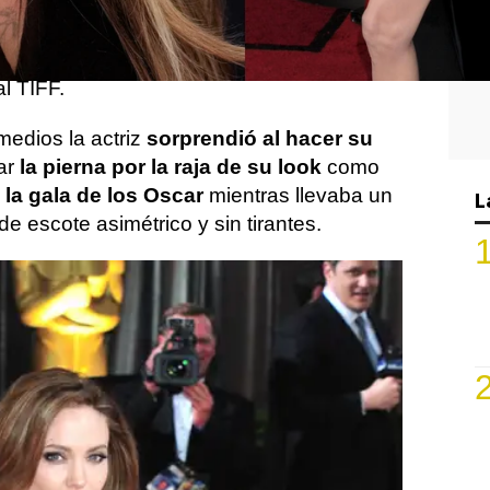
a de las estrellas que
ha asistido al
nto
para
presentar
su nueva película,
ho un parón en el rodaje que en el que
al TIFF.
edios la actriz
sorprendió al hacer su
car
la pierna por la raja de su look
como
 la gala de los Oscar
mientras llevaba un
L
e escote asimétrico y sin tirantes.