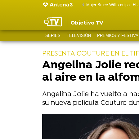
Mujer Bruce Willis culpa
Hij
Objetivo TV
SERIES
TELEVISIÓN
PREMIOS Y FESTIVA
PRESENTA COUTURE EN EL TIF
Angelina Jolie re
al aire en la alf
Angelina Jolie ha vuelto a h
su nueva película Couture dur
Jennifer Aniston rompe su silenc