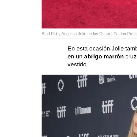
Brad Pitt y Angelina Jolie en los Oscar | Cordon Pres
En esta ocasión Jolie tam
en un
abrigo marrón
cruz
vestido.