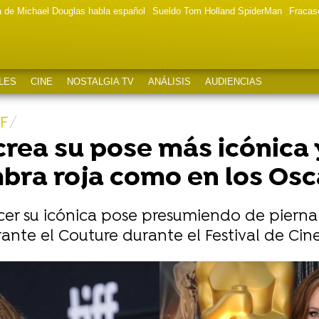
a de Michael Douglas habla español
Sueldo Tom Holland SpiderMan
Fracas
LES
CINE
NOSTALGIA TV
ANÁLISIS
AUDIENCIAS
F
crea su pose más icónica 
ombra roja como en los Osc
acer su icónica pose presumiendo de pierna
ante el Couture durante el Festival de Cin
io sobre el "triángulo amoroso" con Brad Pitt y Ang