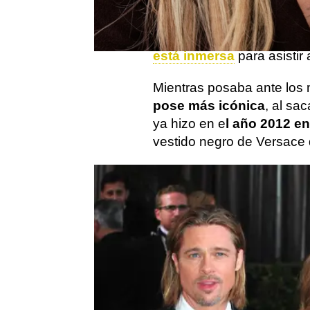
Angelina Jolie
ha sido un
Festival de Cine de Toro
Couture
. La actriz
ha hec
está inmersa
para asistir 
Mientras posaba ante los m
pose más icónica
, al sa
ya hizo en e
l año 2012 en
vestido negro de Versace d