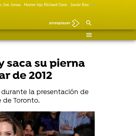
o Joe Jonas
Homer hijo Richard Gere
Javier Bardem política
Marilyn Monr
y saca su pierna
ar de 2012
 durante la presentación de
e de Toronto.
Vídeo: Reuters I Foto: Reuters I Cordon Press
elina Jolie: "Me lo tomé como algo