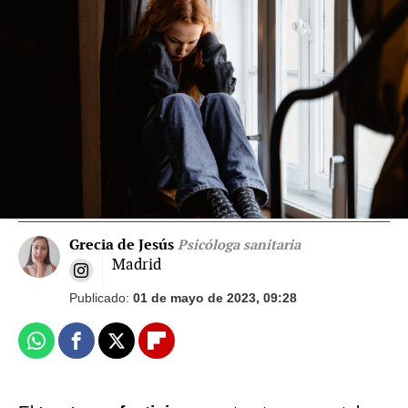
Síndrome de Munchausen por poderes: un
maltrato infantil poco conocido y muy grave
¿Siempre estás cansada? Cómo identificar y
combatir el síndrome del agotamiento
femenino
Grecia de Jesús
Psicóloga sanitaria
Madrid
Publicado:
01 de mayo de 2023, 09:28
Whatsapp
Facebook
X
Flipboard