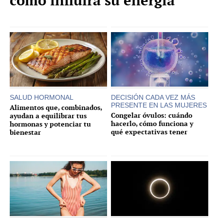
cómo influirá su energía
SALUD HORMONAL
DECISIÓN CADA VEZ MÁS
PRESENTE EN LAS MUJERES
Alimentos que, combinados,
Congelar óvulos: cuándo
ayudan a equilibrar tus
hacerlo, cómo funciona y
hormonas y potenciar tu
qué expectativas tener
bienestar