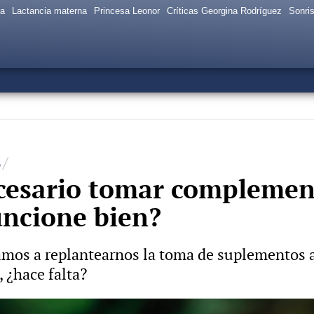
sa
Lactancia materna
Princesa Leonor
Críticas Georgina Rodríguez
Sonris
S
cesario tomar complemen
uncione bien?
mos a replantearnos la toma de suplementos al
 ¿hace falta?