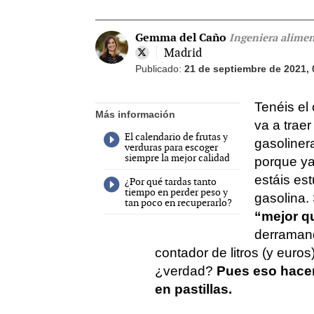
Gemma del Caño
Ingeniera alimen
Madrid
Publicado:
21 de septiembre de 2021, 
Tenéis el
Más información
va a traer
El calendario de frutas y
gasolinera 
verduras para escoger
siempre la mejor calidad
porque ya
estáis es
¿Por qué tardas tanto
tiempo en perder peso y
gasolina.
tan poco en recuperarlo?
“mejor qu
derramand
contador de litros (y euro
¿verdad?
Pues eso hace
en pastillas.