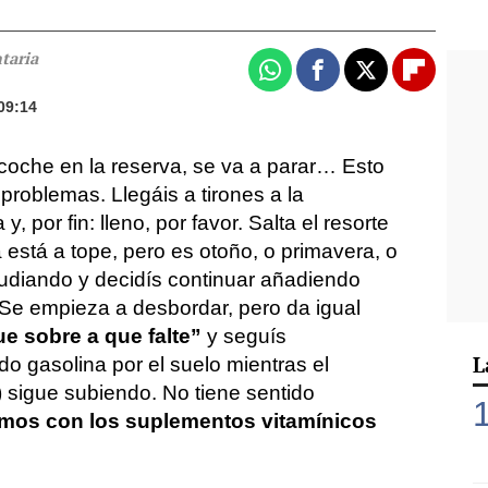
taria
Whatsapp
Facebook
X
Flipboa
09:14
 coche en la reserva, se va a parar… Esto
 problemas. Llegáis a tirones a la
y, por fin: lleno, por favor. Salta el resorte
 está a tope, pero es otoño, o primavera, o
tudiando y decidís continuar añadiendo
 Se empieza a desbordar, pero da igual
e sobre a que falte”
y seguís
L
o gasolina por el suelo mientras el
s) sigue subiendo. No tiene sentido
mos con los suplementos vitamínicos