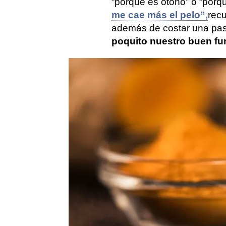
“porque es otoño” o “porq
me cae más el pelo”,
recu
además de costar una pas
poquito nuestro buen fu