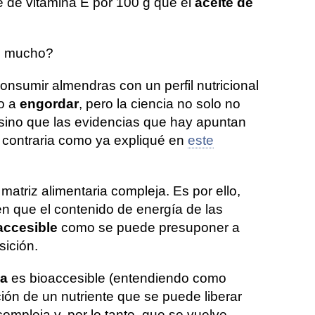
 de vitamina E por 100 g que el
aceite de
n mucho?
nsumir almendras con un perfil nutricional
do a
engordar
, pero la ciencia no solo no
 sino que las evidencias que hay apuntan
n contraria como ya expliqué en
este
atriz alimentaria compleja. Es por ello,
en que el contenido de energía de las
accesible
como se puede presuponer a
sición.
sa
es bioaccesible (entendiendo como
ción de un nutriente que se puede liberar
compleja y, por lo tanto, que se vuelve