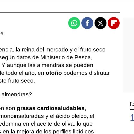
Whatsapp
Facebook
X
Flipboa
04
encia, la reina del mercado y el fruto seco
según datos de Ministerio de Pesca,
n. Y aunque las almendras se pueden
te todo el año, en
otoño
podemos disfrutar
te fruto seco.
s almendras?
L
ón son
grasas cardiosaludables
,
onoinsaturadas y el ácido oleico, el
domina en el aceite de oliva, lo que
en la mejora de los perfiles lipídicos