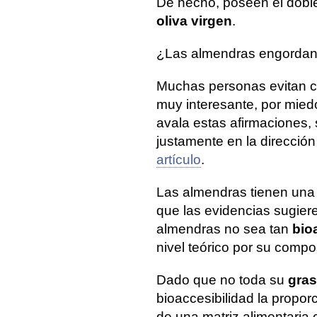
De hecho, poseen el doble
oliva virgen
.
¿Las almendras engorda
Muchas personas evitan co
muy interesante, por mie
avala estas afirmaciones,
justamente en la direcció
artículo
.
Las almendras tienen una m
que las evidencias sugier
almendras no sea tan
bio
nivel teórico por su compo
Dado que no toda su
gra
bioaccesibilidad la propor
de una matriz alimentaria 