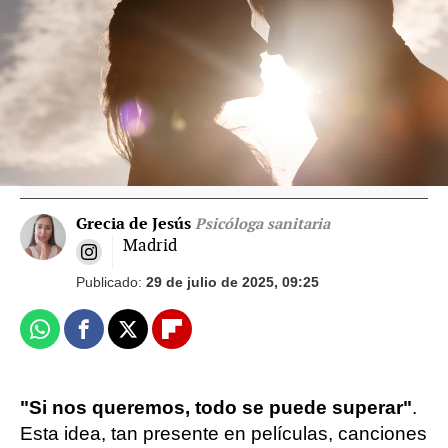
Relaciones tóxicas disfrazadas de amor
romántico: Estas son las señales de alerta
más importantes
Grecia de Jesús
Psicóloga sanitaria
Madrid
Publicado:
29 de julio de 2025, 09:25
Whatsapp
Facebook
X
Flipboard
"Si nos queremos, todo se puede superar"
.
Esta idea, tan presente en películas, canciones