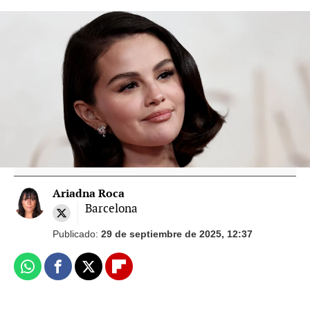
Redes Sociales
Azul eléctrico y lavanda, los dos colores
de uñas de esta primavera: así los lleva
Selena Gomez
Ariadna Roca
Barcelona
Publicado:
29 de septiembre de 2025, 12:37
Whatsapp
Facebook
X
Flipboard