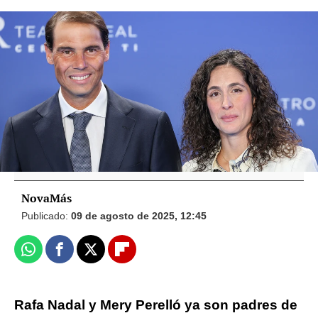
Foto: Gtres
Carlos Moyá y Carolina Cerezuela, ¿cómo
definirían a Rafal Nadal y cómo es el
tenista como padre?
NovaMás
Publicado:
09 de agosto de 2025, 12:45
Whatsapp
Facebook
X
Flipboard
Rafa Nadal y Mery Perelló ya son padres de