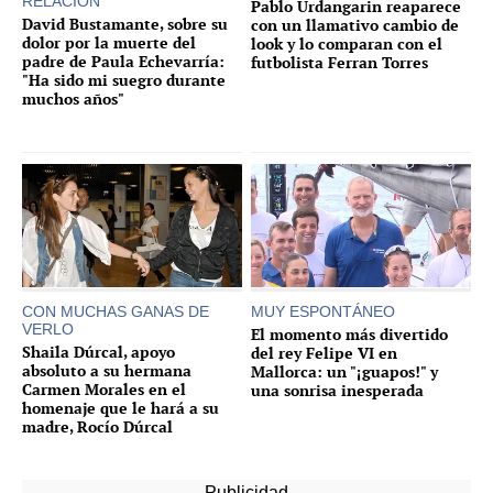
RELACIÓN
Pablo Urdangarin reaparece
David Bustamante, sobre su
con un llamativo cambio de
dolor por la muerte del
look y lo comparan con el
padre de Paula Echevarría:
futbolista Ferran Torres
"Ha sido mi suegro durante
muchos años"
CON MUCHAS GANAS DE
MUY ESPONTÁNEO
VERLO
El momento más divertido
Shaila Dúrcal, apoyo
del rey Felipe VI en
absoluto a su hermana
Mallorca: un "¡guapos!" y
Carmen Morales en el
una sonrisa inesperada
homenaje que le hará a su
madre, Rocío Dúrcal