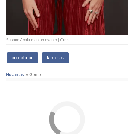
Susana Abaitua en un evento | Gtres
actualidad
famosos
Novamas
» Gente