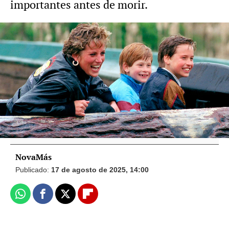
importantes antes de morir.
Foto: Gtres
La historia más desconocida de Lady Di:
su hermana fue novia de Carlos de
Inglaterra
NovaMás
Publicado:
17 de agosto de 2025, 14:00
Whatsapp
Facebook
X
Flipboard