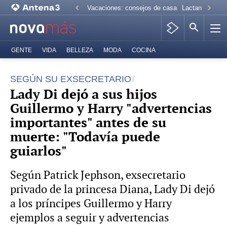
Vacaciones: consejos de casa
Lactancia mate
GENTE
VIDA
BELLEZA
MODA
COCINA
SEGÚN SU EXSECRETARIO
Lady Di dejó a sus hijos
Guillermo y Harry "advertencias
importantes" antes de su
muerte: "Todavía puede
guiarlos"
Según Patrick Jephson, exsecretario
privado de la princesa Diana, Lady Di dejó
a los príncipes Guillermo y Harry
ejemplos a seguir y advertencias