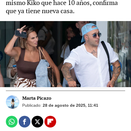
mismo Kiko que hace 10 años, confirma
que ya tiene nueva casa.
Vídeo: Gtres Foto: Gtres
Irene Rosales, silencio total cuando le
preguntan por el bajón emocional que le
ha dado a Kiko Rivera
Marta Picazo
Publicado:
28 de agosto de 2025, 11:41
Whatsapp
Facebook
X
Flipboard