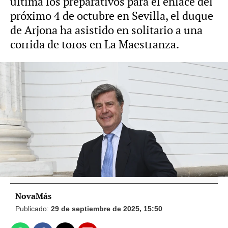
ultima los preparativos para el enlace del
próximo 4 de octubre en Sevilla, el duque
de Arjona ha asistido en solitario a una
corrida de toros en La Maestranza.
Vídeo: Europa Press Foto: Gtres
Alfonso Díez, viudo de la duquesa de Alba,
confirma su asistencia a la boda de
Cayetano Martínez de Irujo
NovaMás
Publicado:
29 de septiembre de 2025, 15:50