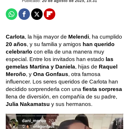
Publicado:
20 de agosto de 2025, 15:31
Whatsapp
Facebook
X
Flipboard
Carlota
, la hija mayor de
Melendi
, ha cumplido
20 años
, y su familia y amigos
han querido
celebrarlo
con ella de una manera muy
especial. Entre los invitados han estado
las
gemelas Martina y Daniela
, hijas de
Raquel
Meroño
, y
Ona Gonfaus
, otra famosa
influencer. Los seres queridos de Carlota han
decidido sorprenderla con una
fiesta sorpresa
llena de diversión, en compañía de su padre,
Julia Nakamatsu
y sus hermanos.