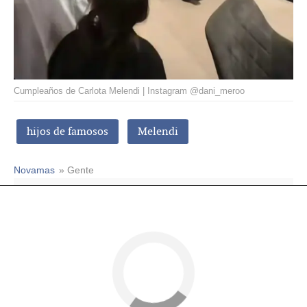
Cumpleaños de Carlota Melendi | Instagram @dani_meroo
hijos de famosos
Melendi
Novamas
» Gente