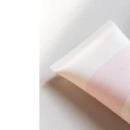
El relleno de ojeras que no sali
Blanca Hervás
|
Hyliacom
Publicado:
15 de septiembre de 2025, 15:35
La
vaselina hidrata
tus o