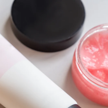
ó como esperaba: el aviso de la experta Ana Santamar
Whatsapp
Facebook
X
Flipboa
jeras en profundidad, porque forma una