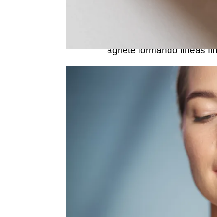
barrera sobre la piel que 
agua. Además, hace que 
quede más suave cuando l
agriete formando líneas fi