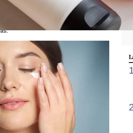
retiene la humedad y previene la perdida de
el
acabado del maquillaje
en esa zona
o aplicas evitando que se reseque o
nas.
L