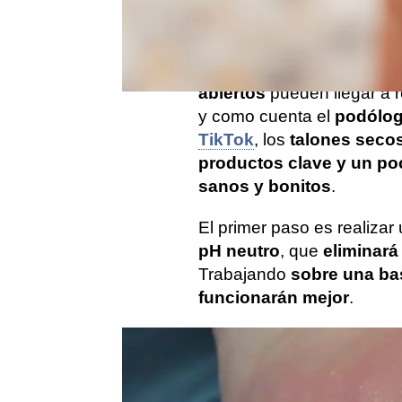
altas temperaturas
, expo
cuerpo que llevan cubiert
de esta categoría entran l
abiertos
pueden llegar a r
y como cuenta el
podólog
TikTok
, los
talones seco
productos clave y un po
sanos y bonitos
.
El primer paso es realizar
pH neutro
, que
eliminará
Trabajando
sobre una bas
funcionarán mejor
.