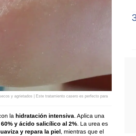
secos y agrietados | Este tratamiento casero es perfecto para
con la
hidratación intensiva
. Aplica una
60% y ácido salicílico al 2%
. La urea es
uaviza y repara la piel
, mientras que el