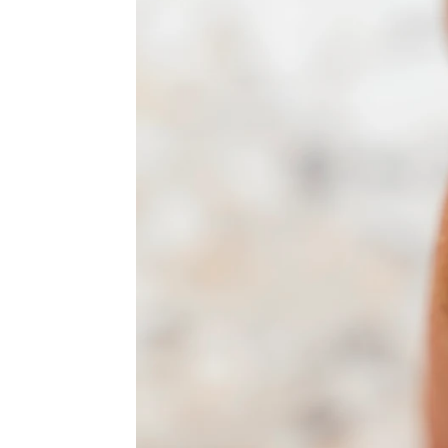
Fascitis plantar: el dolor de pi
Blanca Hervás
|
Hyliacom
Publicado:
26 de agosto de 2025, 12:41
La
sequedad de la piel
es