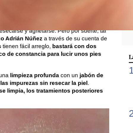
nemos al aire libre a
partes de nuestro
as todo el invierno sin ver el sol
. Dentro
os talones, que al hacer uso de
zapatos
esecarse y agrietarse. Pero por suerte, tal
o Adrián Núñez
a través de su cuenta de
s
tienen fácil arreglo,
bastará con dos
co de constancia para lucir unos pies
L
 una
limpieza profunda
con un
jabón de
 las impurezas sin resecar la piel
.
e limpia, los tratamientos posteriores