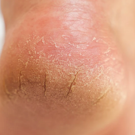
es más común en verano y cómo evitarlo
Whatsapp
Facebook
X
Flipboa
 un problema común, cuando llegan las