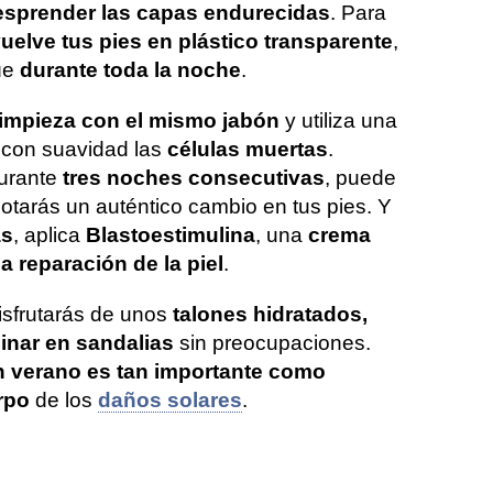
esprender las capas endurecidas
. Para
uelve tus pies en plástico transparente
,
túe
durante toda la noche
.
 limpieza con el mismo jabón
y utiliza una
r con suavidad las
células muertas
.
durante
tres noches consecutivas
, puede
notarás un auténtico cambio en tus pies. Y
as
, aplica
Blastoestimulina
, una
crema
la reparación de la piel
.
disfrutarás de unos
talones hidratados,
inar en sandalias
sin preocupaciones.
en verano es tan importante como
rpo
de los
daños solares
.