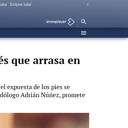
vulos
Eclipse solar
és que arrasa en
el expuesta de los pies se
podólogo Adrián Núñez, promete
Foto: iStock Vídeo: Hyliacom