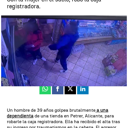
registradora.
VÍDEO: Un hombre da una brutal paliza con una barra de hierro a
una dependienta en Petrer |
A3N
Adolfo Izquierdo
Publicado:
28 de febrero de 2023, 08:31
Whatsapp
Facebook
X
Linkedin
Un hombre de 39 años golpea brutalmente
a una
dependienta
de una tienda en Petrer, Alicante, para
robarle la caja registradora. Ella ha recibido el alta tras
su ingreso por traumatismos en la cabeza. El agresor