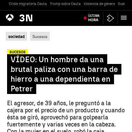
Crisis migratoria Ceuta
Trump sobre Ceuta
Violencia de género
Guerra U
Antena
ÚLTIMA
Noticias
3
HORA
sociedad
Sucesos
SUCESOS
VÍDEO: Un hombre da una
brutal paliza con una barra de
hierro a una dependienta en
Petrer
El agresor, de 39 años, le preguntó a la
cajera por el precio de un producto y cuando
ésta se giró, aprovechó para golpearla
fuertemente y varias veces en la cabeza.
Con la mujer en el suelo, robó la caja