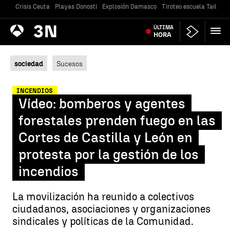
Crisis Ceuta
Playas Donosti
Explosión Damasco
Tiroteo escuela Tailandi
Antena
ÚLTIMA
Noticias
3
HORA
sociedad
Sucesos
INCENDIOS
Vídeo: bomberos y agentes
forestales prenden fuego en las
Cortes de Castilla y León en
protesta por la gestión de los
incendios
La movilización ha reunido a colectivos
ciudadanos, asociaciones y organizaciones
sindicales y políticas de la Comunidad.