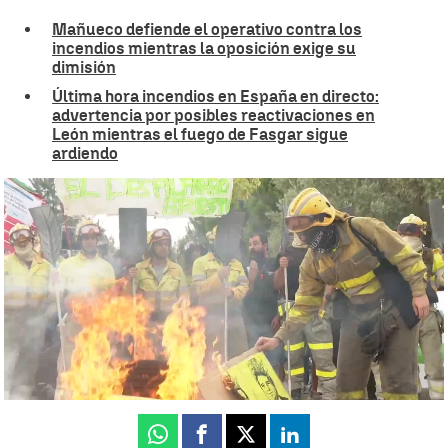
Mañueco defiende el operativo contra los
incendios mientras la oposición exige su
dimisión
Última hora incendios en España en directo:
advertencia por posibles reactivaciones en
León mientras el fuego de Fasgar sigue
ardiendo
Bomberos y agentes forestales prenden fuego en las Cortes en
protesta por la gestión de los incendios |
Antena 3 Noticias
Neila Gallego
Publicado:
29 de agosto de 2025, 18:13
Whatsapp
Facebook
X
Linkedin