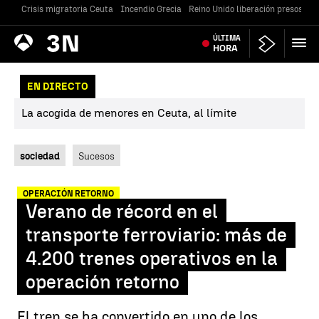
Crisis migratoria Ceuta
Incendio Grecia
Reino Unido liberación presos
Gu
Antena
ÚLTIMA
Noticias
3
HORA
EN DIRECTO
La acogida de menores en Ceuta, al límite
sociedad
Sucesos
OPERACIÓN RETORNO
Verano de récord en el
transporte ferroviario: más de
4.200 trenes operativos en la
operación retorno
El tren se ha convertido en uno de los