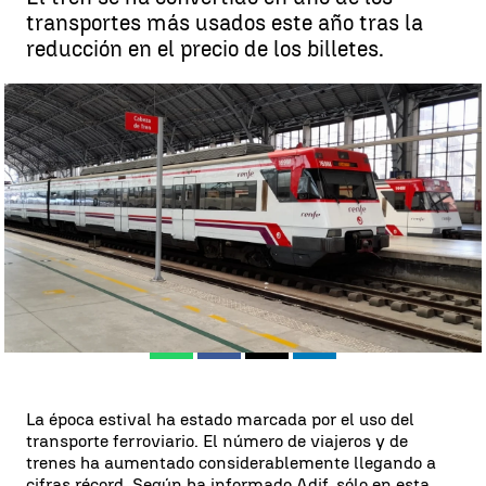
transportes más usados este año tras la
reducción en el precio de los billetes.
Más de 4.200 trenes operativos van a realizar viajes durante la
operación retorno |
Europa Press
Juan Pérez
Publicado:
31 de agosto de 2023, 23:18
Whatsapp
Facebook
X
Linkedin
La época estival ha estado marcada por el uso del
transporte ferroviario. El número de viajeros y de
trenes ha aumentado considerablemente llegando a
cifras récord. Según ha informado Adif, sólo en esta