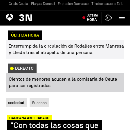
Crisis Ceuta
Playas Donosti
Explosión Damasco
Tiroteo escuela Tailandi
Antena
ÚLTIMA
Noticias
3
HORA
ÚLTIMA HORA
Interrumpida la circulación de Rodalíes entre Manresa
y Lleida tras el atropello de una persona
DIRECTO
Cientos de menores acuden a la comisaría de Ceuta
para ser registrados
sociedad
Sucesos
CAMPAÑA ANTITABACO
"Con todas las cosas que