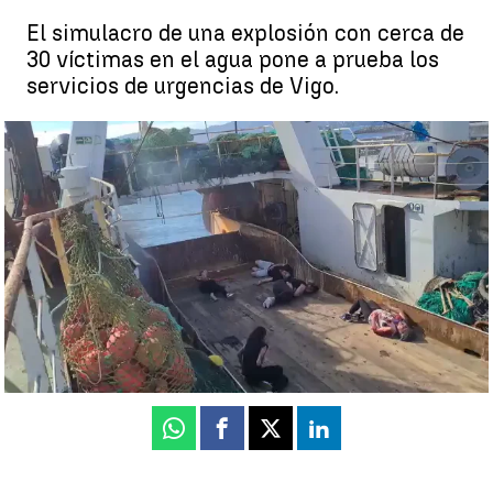
El simulacro de una explosión con cerca de
30 víctimas en el agua pone a prueba los
servicios de urgencias de Vigo.
Una simulada explosión en un buque del Puerto de Vigo pone a
prueba la gestión de catástrofes de los profesionales de
Urgencias |
Una simulada explosión en un buque del Puerto de
Vigo pone a prueba la gestión de catástrofes de los
profesionales de Urgencias
Antena 3 Galicia |
Eva Conde-Corbal
Publicado:
10 de junio de 2022, 10:05
Whatsapp
Facebook
X
Linkedin