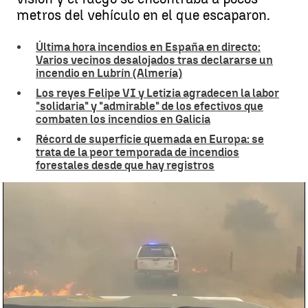
metros del vehículo en el que escaparon.
Última hora incendios en España en directo:
Varios vecinos desalojados tras declararse un
incendio en Lubrín (Almería)
Los reyes Felipe VI y Letizia agradecen la labor
"solidaria" y "admirable" de los efectivos que
combaten los incendios en Galicia
Récord de superficie quemada en Europa: se
trata de la peor temporada de incendios
forestales desde que hay registros
El arriesgado rescate in extremis de una familia de ganaderos de las
llamas por parte de Policía y Guardia Civil |
Antena 3 Noticias
Andrés Pantoja