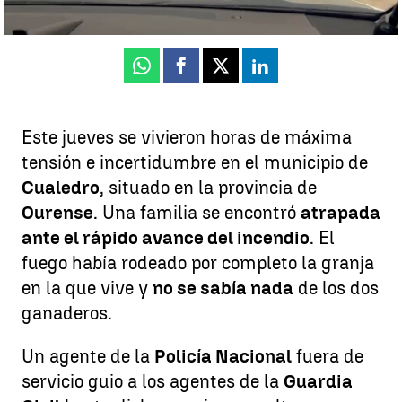
Actualizado:
29 de agosto de 2025, 09:02
Publicado:
29 de agosto de 2025, 08:44
Whatsapp
Facebook
X
Linkedin
Este jueves se vivieron horas de máxima
tensión e incertidumbre en el municipio de
Cualedro
, situado en la provincia de
Ourense
. Una familia se encontró
atrapada
ante el rápido avance del incendio
. El
fuego había rodeado por completo la granja
en la que vive y
no se sabía nada
de los dos
ganaderos.
Un agente de la
Policía Nacional
fuera de
servicio guio a los agentes de la
Guardia