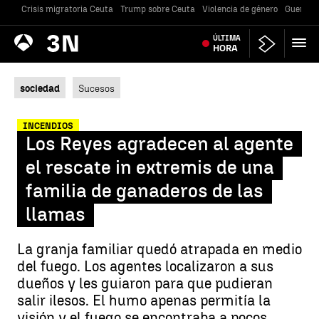
Crisis migratoria Ceuta
Trump sobre Ceuta
Violencia de género
Guerra U
Antena
ÚLTIMA
Noticias
3
HORA
sociedad
Sucesos
INCENDIOS
Los Reyes agradecen al agente
el rescate in extremis de una
familia de ganaderos de las
llamas
La granja familiar quedó atrapada en medio
del fuego. Los agentes localizaron a sus
dueños y les guiaron para que pudieran
salir ilesos. El humo apenas permitía la
visión y el fuego se encontraba a pocos