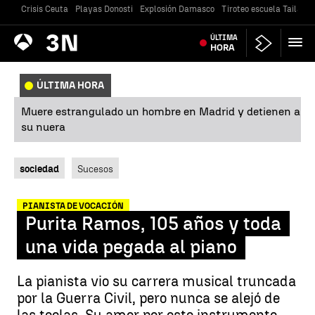
Crisis Ceuta
Playas Donosti
Explosión Damasco
Tiroteo escuela Tailandi
Antena
ÚLTIMA
Noticias
3
HORA
ÚLTIMA HORA
Muere estrangulado un hombre en Madrid y detienen a
su nuera
sociedad
Sucesos
PIANISTA DE VOCACIÓN
Purita Ramos, 105 años y toda
una vida pegada al piano
La pianista vio su carrera musical truncada
por la Guerra Civil, pero nunca se alejó de