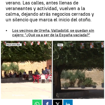
verano. Las calles, antes llenas de
veraneantes y actividad, vuelven a la
calma, dejando atrás negocios cerrados y
un silencio que marca el inicio del otoño.
Los vecinos de Ureña, Valladolid, se quedan sin
cajero: "¿Qué va a ser de la España vaciada?"
Los pueblos se despiden del bullicio: adiós al verano y al regreso a la
soledad |
Los pueblos se despiden del bullicio: adiós al verano y al
regreso a la soledad
Adriana Verdesoto
Publicado:
09 de septiembre de 2024, 08:04