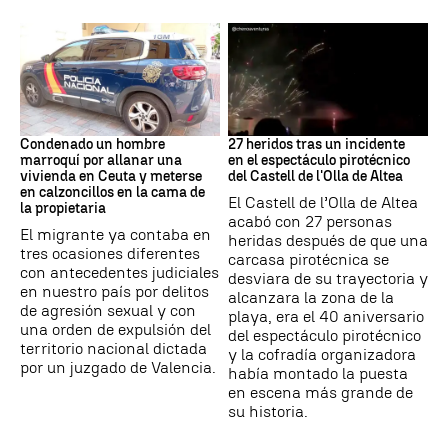
Ceuta
Incidente
Condenado un hombre
27 heridos tras un incidente
marroquí por allanar una
en el espectáculo pirotécnico
vivienda en Ceuta y meterse
del Castell de l'Olla de Altea
en calzoncillos en la cama de
El Castell de l’Olla de Altea
la propietaria
acabó con 27 personas
El migrante ya contaba en
heridas después de que una
tres ocasiones diferentes
carcasa pirotécnica se
con antecedentes judiciales
desviara de su trayectoria y
en nuestro país por delitos
alcanzara la zona de la
de agresión sexual y con
playa, era el 40 aniversario
una orden de expulsión del
del espectáculo pirotécnico
territorio nacional dictada
y la cofradía organizadora
por un juzgado de Valencia.
había montado la puesta
en escena más grande de
su historia.