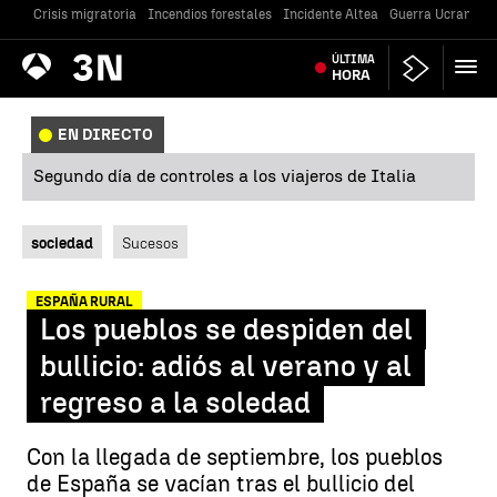
Crisis migratoria
Incendios forestales
Incidente Altea
Guerra Ucrania
Antena
ÚLTIMA
Noticias
3
HORA
EN DIRECTO
Segundo día de controles a los viajeros de Italia
sociedad
Sucesos
ESPAÑA RURAL
Los pueblos se despiden del
bullicio: adiós al verano y al
regreso a la soledad
Con la llegada de septiembre, los pueblos
de España se vacían tras el bullicio del