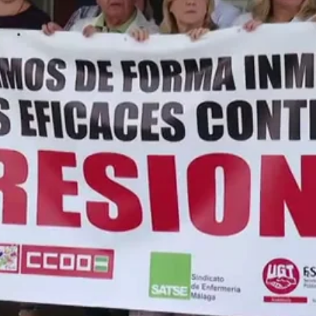
enar el aumento de agresiones a sanitarios en el último año |
Protesta en el 
Whatsapp
Facebook
X
Linkedin
14:12
lario está viniendo a trabajar con miedo a que en
se una agresión a algún compañero o compañera.