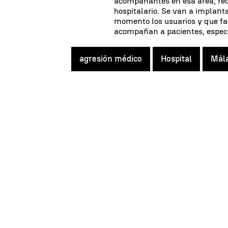
acompañantes en esa área, red
hospitalario. Se van a implanta
momento los usuarios y que fac
acompañan a pacientes, especi
agresión médico
Hospital
Mál