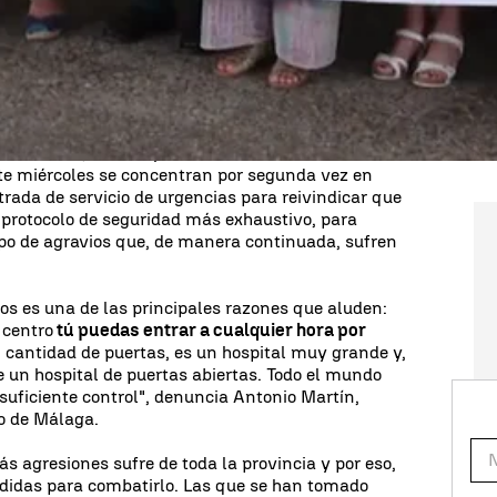
para estar trabajando con miedo", asegura Concha
 sindical del Hospital Virgen de la Victoria,
l Clínico.
rsonal del hospital malagueño, compuesto por los
 SATSE, UGT y FTPS, denuncia un
incremento
sanitarios
, con mayor incidencia en este centro
este miércoles se concentran por segunda vez en
ada de servicio de urgencias para reivindicar que
 protocolo de seguridad más exhaustivo, para
ipo de agravios que, de manera continuada, sufren
sos es una de las principales razones que aluden:
 centro
tú puedas entrar a cualquier hora por
n cantidad de puertas, es un hospital muy grande y,
e un hospital de puertas abiertas. Todo el mundo
suficiente control", denuncia Antonio Martín,
o de Málaga.
más agresiones sufre de toda la provincia y por eso,
idas para combatirlo. Las que se han tomado