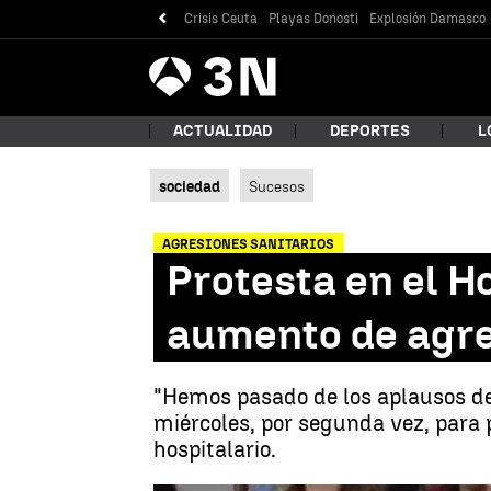
Crisis Ceuta
Playas Donosti
Explosión Damasco
Antena
Noticias
3
ACTUALIDAD
DEPORTES
L
sociedad
Sucesos
¿Qué
AGRESIONES SANITARIOS
Protesta en el H
aumento de agres
"Hemos pasado de los aplausos de
miércoles, por segunda vez, para 
hospitalario.
Bus