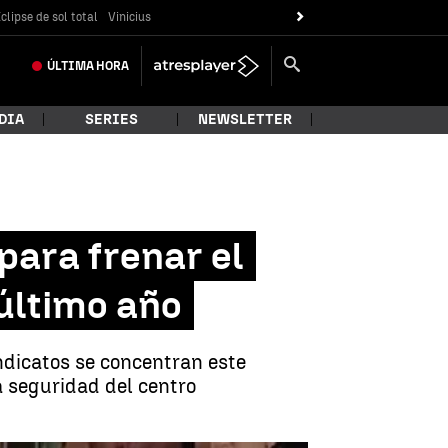
clipse de sol total
Vinicius
ÚLTIMA
HORA
DIA
SERIES
NEWSLETTER
para frenar el
 último año
ndicatos se concentran este
a seguridad del centro