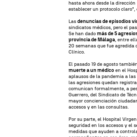
hasta ahora desde la dirección
establecer un protocolo claro",
Las
denuncias de episodios v
sindicatos médicos, pero el pa
Se han dado
más de 5 agresio
provincia de Málaga
, entre el
20 semanas que fue agredida do
Clínico.
El pasado 19 de agosto tambié
muerte a un médico
en el Hos
aplausos de la pandemia a las b
las agresiones quedan registra
comunican formalmente, a pesa
Guerrero, del Sindicato de Téc
mayor concienciación ciudadan
accesos y en las consultas.
Por su parte, el Hospital Virge
seguridad en los accesos y el s
medidas que ayuden a controlar