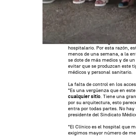
Estamos aquí para ayudar, no 
Aragón, secretaria de la sección
también conocido como hospita
Hace meses que la junta de pe
sindicatos SMM, CSIF, CCOO,
considerable de agresiones a 
hospitalario. Por esta razón, 
menos de una semana, a la entr
se dote de más medios y de un
evitar que se produzcan este t
médicos y personal sanitario.
La falta de control en los acce
"Es una vergüenza que en este
cualquier sitio
. Tiene una gra
por su arquitectura, esto parec
entra por todas partes. No hay 
presidente del Sindicato Médic
"El Clínico es el hospital que 
exigimos mayor número de med