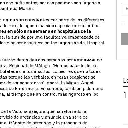
 no son suficientes, por eso pedimos con urgencia
 continúa Martín.
iolentos son constantes
por parte de los diferentes
sado mes de agosto ha sido especialmente crítico.
nes en sólo una semana en hospitales de la
las, la sufrida por una facultativa embarazada de
s días consecutivos en las urgencias del Hospital
n fueron detenidas dos personas por
amenazar de
pital Regional de Málaga. "Hemos pasado de los
ofetadas, a los insultos. Lo peor es que no todas
das porque las verbales, en raras ocasiones se
L
r de ser constantes", apostilla Miguel Ángel
nicos de Enfermería. En sentido, también piden una
a, al tiempo que un control más riguroso en los
n de la Victoria asegura que ha reforzado la
ervicio de urgencias y anuncia una serie de
 el tránsito de personas y la presencia de