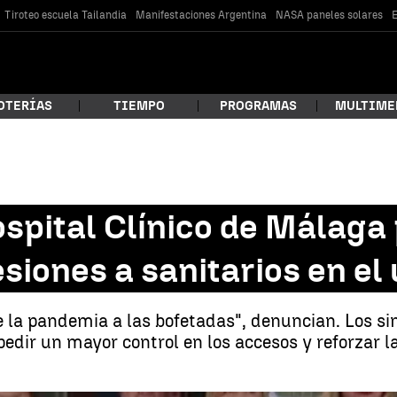
Tiroteo escuela Tailandia
Manifestaciones Argentina
NASA paneles solares
E
OTERÍAS
TIEMPO
PROGRAMAS
MULTIME
 estás buscando?
ospital Clínico de Málaga 
iones a sanitarios en el
 la pandemia a las bofetadas", denuncian. Los si
pedir un mayor control en los accesos y reforzar l
car