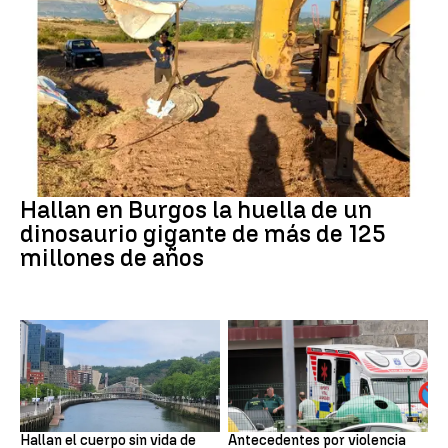
Dinosaurios
Hallan en Burgos la huella de un
dinosaurio gigante de más de 125
millones de años
BILBAO
ASTURIAS
Hallan el cuerpo sin vida de
Antecedentes por violencia