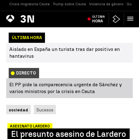
Crisis migratoria Ceuta
Trump sobre Ceuta
Violencia de género
Guerra
Antena
ÚLTIMA
Noticias
3
HORA
ÚLTIMA HORA
Aislado en España un turista tras dar positivo en
hantavirus
DIRECTO
El PP pide la comparecencia urgente de Sánchez y
varios ministros por la crisis en Ceuta
sociedad
Sucesos
ASESINATO LARDERO
El presunto asesino de Lardero