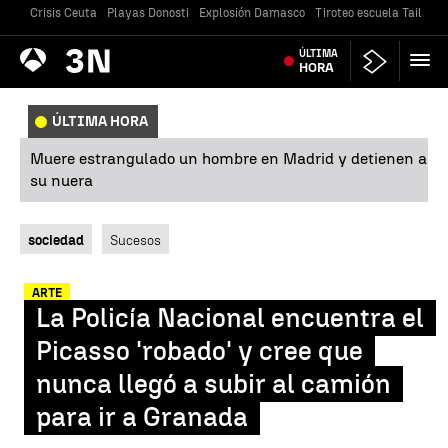
Crisis Ceuta
Playas Donosti
Explosión Damasco
Tiroteo escuela Tailandi
Antena
ÚLTIMA
Noticias
3
HORA
ÚLTIMA HORA
Muere estrangulado un hombre en Madrid y detienen a
su nuera
sociedad
Sucesos
ARTE
La Policía Nacional encuentra el
Picasso 'robado' y cree que
nunca llegó a subir al camión
para ir a Granada