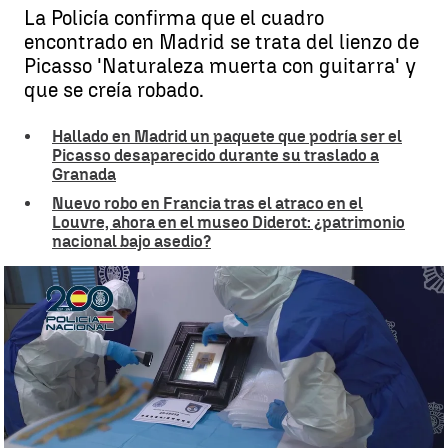
La Policía confirma que el cuadro
encontrado en Madrid se trata del lienzo de
Picasso 'Naturaleza muerta con guitarra' y
que se creía robado.
Hallado en Madrid un paquete que podría ser el
Picasso desaparecido durante su traslado a
Granada
Nuevo robo en Francia tras el atraco en el
Louvre, ahora en el museo Diderot: ¿patrimonio
nacional bajo asedio?
Encuentran el Picasso 'robado'
Rosario Miñano
Actualizado:
24 de octubre de 2025, 13:15