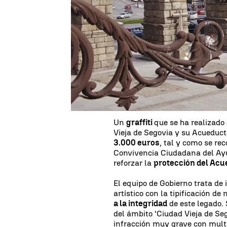
El
Acueducto de Segovia
es, i
de nuestros monumentos más co
de forma imponente la entrada 
ordenanza
contempla
multas 
salten por él.
Una pintada en el Acueducto podría ser 
Un
graffiti
que se ha realizad
Vieja de Segovia y su Acueduc
3.000 euros
, tal y como se re
Convivencia Ciudadana del Ayu
reforzar la
protección del Acue
El equipo de Gobierno trata de 
artístico con la tipificación 
a la integridad
de este legado. 
del ámbito 'Ciudad Vieja de Se
infracción muy grave con mult