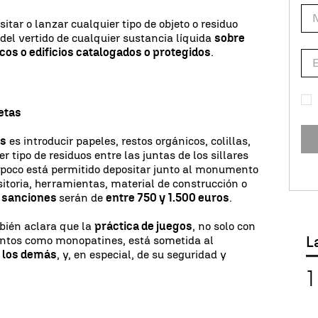
itar o lanzar cualquier tipo de objeto o residuo
del vertido de cualquier sustancia líquida
sobre
os o edificios catalogados o protegidos
.
ietas
as
es introducir papeles, restos orgánicos, colillas,
r tipo de residuos entre las juntas de los sillares
poco está permitido depositar junto al monumento
itoria, herramientas, material de construcción o
s
sanciones
serán de
entre 750 y 1.500 euros
.
bién aclara que la
práctica de juegos
, no solo con
L
mentos como monopatines, está sometida al
a los demás
, y, en especial, de su seguridad y