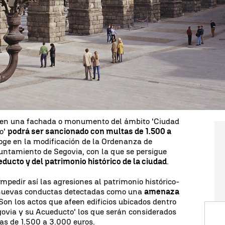
ndudablemente, seña de identidad española y uno
nocidos en el mundo. Desde el siglo II preside
a la ciudad. Con el fin de protegerlo, una
nueva
de hasta 3.000 euros
para quienes trepen o
sancionada con hasta 3.000 euros
o en una fachada o monumento del ámbito 'Ciudad
to'
podrá ser sancionado con multas de 1.500 a
coge en la modificación de la Ordenanza de
ntamiento de Segovia, con la que se persigue
ducto y del patrimonio histórico de la ciudad
.
impedir así las agresiones al patrimonio histórico-
de nuevas conductas detectadas como una
amenaza
Son los actos que afeen edificios ubicados dentro
govia y su Acueducto' los que serán considerados
as de 1.500 a 3.000 euros.