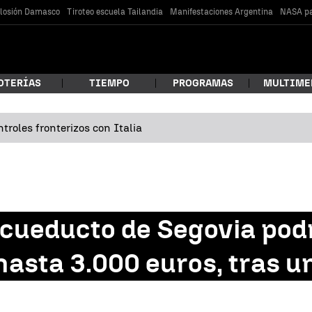
losión Damasco
Tiroteo escuela Tailandia
Manifestaciones Argentina
NASA pa
OTERÍAS
TIEMPO
PROGRAMAS
MULTIME
troles fronterizos con Italia
 estás buscando?
 Acueducto de Segovia pod
hasta 3.000 euros, tras u
car