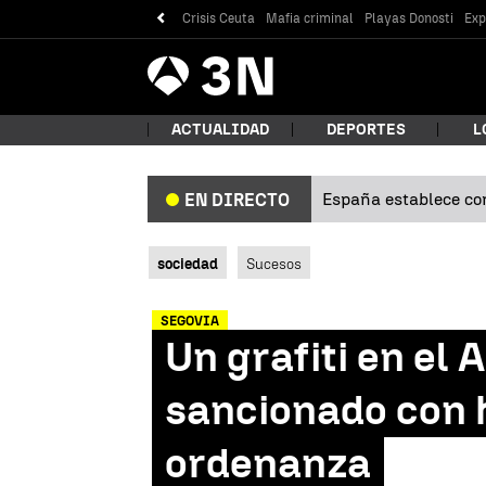
Crisis Ceuta
Mafia criminal
Playas Donosti
Exp
Antena
Noticias
3
ACTUALIDAD
DEPORTES
L
España establece con
EN DIRECTO
¿Qué
sociedad
Sucesos
SEGOVIA
Un grafiti en el
sancionado con 
ordenanza
Bus