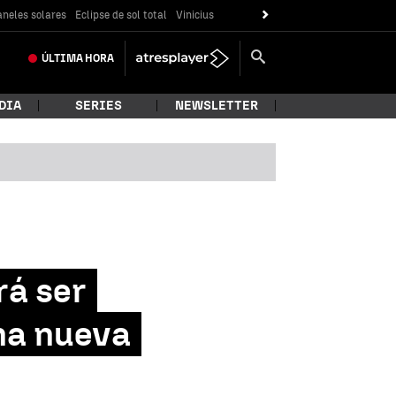
neles solares
Eclipse de sol total
Vinicius
ÚLTIMA
HORA
DIA
SERIES
NEWSLETTER
rá ser
na nueva