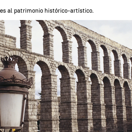
es al patrimonio histórico-artístico.
Un grafiti en el Acueducto de Segovia podrá ser sancionado con
Whatsapp
Facebook
X
Linkedin