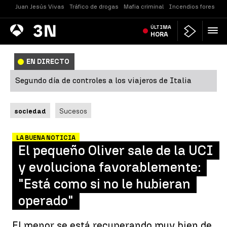
Juan Jesús Vivas
Tráfico de drogas
Mafia criminal
Incendios forestale
Antena
ÚLTIMA
Noticias
3
HORA
EN DIRECTO
Segundo día de controles a los viajeros de Italia
sociedad
Sucesos
LA BUENA NOTICIA
El pequeño Oliver sale de la UCI
y evoluciona favorablemente:
"Está como si no le hubieran
operado"
El menor se está recuperando muy bien de