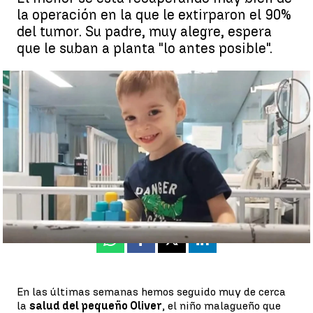
la operación en la que le extirparon el 90%
del tumor. Su padre, muy alegre, espera
que le suban a planta "lo antes posible".
Oliver sale de la UCI |
Antena 3 Noticias
Juan Manuel M. Lardón
Publicado:
04 de noviembre de 2022, 16:03
Whatsapp
Facebook
X
Linkedin
En las últimas semanas hemos seguido muy de cerca
la
salud del pequeño Oliver
, el niño malagueño que