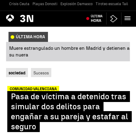
Crisis Ceuta
Playas Donosti
Explosión Damasco
Tiroteo escuela Tailandi
Antena
ÚLTIMA
Noticias
3
HORA
ÚLTIMA HORA
Muere estrangulado un hombre en Madrid y detienen a
su nuera
sociedad
Sucesos
COMUNIDAD VALENCIANA
Pasa de víctima a detenido tras
simular dos delitos para
engañar a su pareja y estafar al
seguro