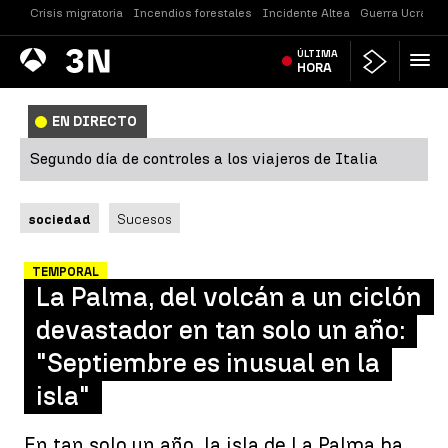
Crisis migratoria
Incendios forestales
Incidente Altea
Guerra Ucrania
Antena
ÚLTIMA
Noticias
3
HORA
EN DIRECTO
Segundo día de controles a los viajeros de Italia
sociedad
Sucesos
TEMPORAL
La Palma, del volcán a un ciclón
devastador en tan solo un año:
"Septiembre es inusual en la
isla"
En tan solo un año, la isla de La Palma ha