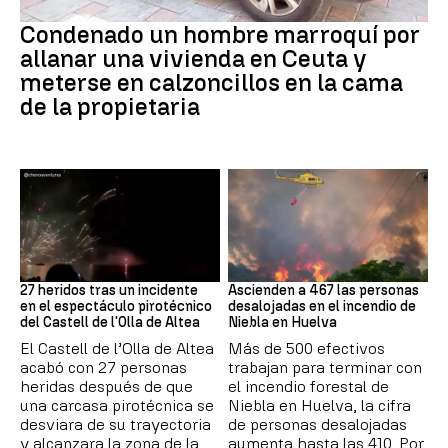
Ceuta
Condenado un hombre marroquí por
allanar una vivienda en Ceuta y
meterse en calzoncillos en la cama
de la propietaria
Incidente
Incendio
27 heridos tras un incidente
Ascienden a 467 las personas
en el espectáculo pirotécnico
desalojadas en el incendio de
del Castell de l'Olla de Altea
Niebla en Huelva
El Castell de l’Olla de Altea
Más de 500 efectivos
acabó con 27 personas
trabajan para terminar con
heridas después de que
el incendio forestal de
una carcasa pirotécnica se
Niebla en Huelva, la cifra
desviara de su trayectoria
de personas desalojadas
y alcanzara la zona de la
aumenta hasta las 410. Por