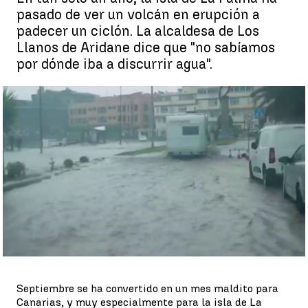
pasado de ver un volcán en erupción a
padecer un ciclón. La alcaldesa de Los
Llanos de Aridane dice que "no sabíamos
por dónde iba a discurrir agua".
Canarias, sumida en un fuerte temporal |
Antena 3 Noticias
Enrique Forján
Publicado:
26 de septiembre de 2022, 11:13
Whatsapp
Facebook
X
Linkedin
Septiembre se ha convertido en un mes maldito para
Canarias, y muy especialmente para la isla de La