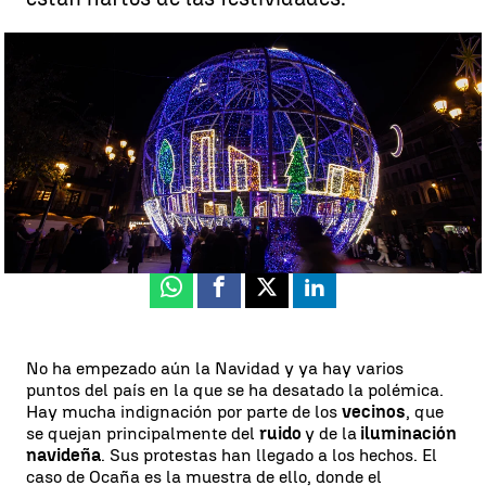
Las denuncias de dos vecinas van a cambiar la Navidad en la Plaza
Mayor de Ocaña |
EFE
Miguel Salazar
Publicado:
30 de noviembre de 2023, 17:26
Whatsapp
Facebook
X
Linkedin
No ha empezado aún la Navidad y ya hay varios
puntos del país en la que se ha desatado la polémica.
Hay mucha indignación por parte de los
vecinos
, que
se quejan principalmente del
ruido
y de la
iluminación
navideña
. Sus protestas han llegado a los hechos. El
caso de Ocaña es la muestra de ello, donde el