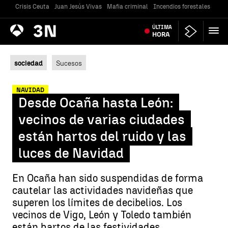
Crisis Ceuta
Juan Jesús Vivas
Mafia criminal
Incendios forestales
Vivi
Antena
ÚLTIMA
Noticias
3
HORA
sociedad
Sucesos
NAVIDAD
Desde Ocaña hasta León:
vecinos de varias ciudades
están hartos del ruido y las
luces de Navidad
En Ocaña han sido suspendidas de forma
cautelar las actividades navideñas que
superen los límites de decibelios. Los
vecinos de Vigo, León y Toledo también
están hartos de las festividades.