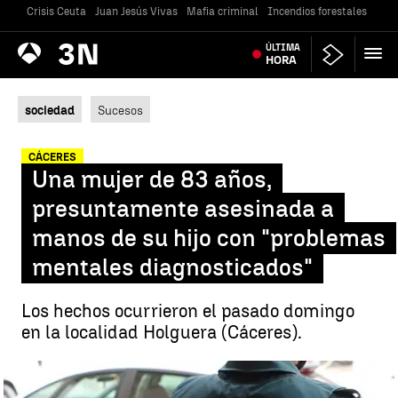
Crisis Ceuta
Juan Jesús Vivas
Mafia criminal
Incendios forestales
Vivi
Antena
ÚLTIMA
Noticias
3
HORA
sociedad
Sucesos
CÁCERES
Una mujer de 83 años,
presuntamente asesinada a
manos de su hijo con "problemas
mentales diagnosticados"
Los hechos ocurrieron el pasado domingo
en la localidad Holguera (Cáceres).