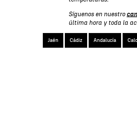
Síguenos en nuestro
can
última hora y toda la a
Jaén
Cádiz
Andalucía
Cal