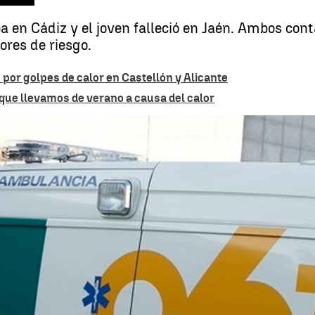
a en Cádiz y el joven falleció en Jaén. Ambos co
ores de riesgo.
por golpes de calor en Castellón y Alicante
que llevamos de verano a causa del calor
Muere un joven de 22 años y una mujer de 