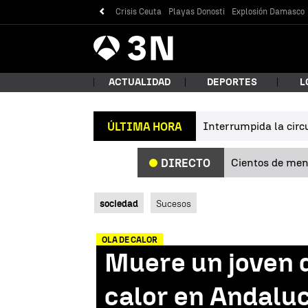
Crisis Ceuta
Playas Donosti
Explosión Damasco
Antena
Noticias
3
ACTUALIDAD
DEPORTES
L
Interrumpida la circu
ÚLTIMA HORA
¿Qué
Cientos de meno
DIRECTO
sociedad
Sucesos
OLA DE CALOR
Muere un joven d
Bus
calor en Andaluc