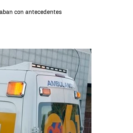
ntaban con antecedentes
61 por golpes de calor en Andalucía |
EUROPAPRESS