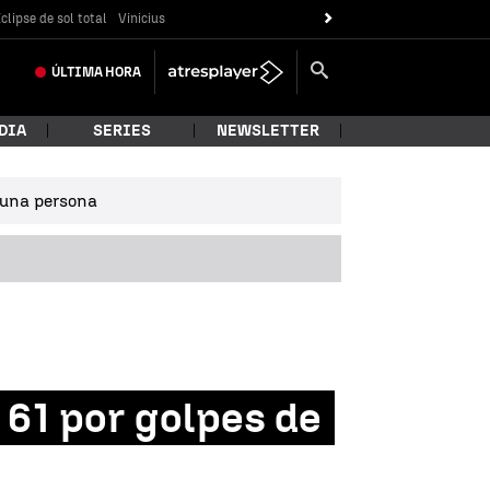
clipse de sol total
Vinicius
ÚLTIMA
HORA
DIA
SERIES
NEWSLETTER
e una persona
 61 por golpes de