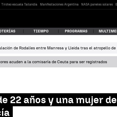
Tiroteo escuela Tailandia
Manifestaciones Argentina
NASA paneles solares
E
OTERÍAS
TIEMPO
PROGRAMAS
MULTIME
lación de Rodalíes entre Manresa y Lleida tras el atropello d
 estás buscando?
res acuden a la comisaría de Ceuta para ser registrados
e 22 años y una mujer de
car
ía