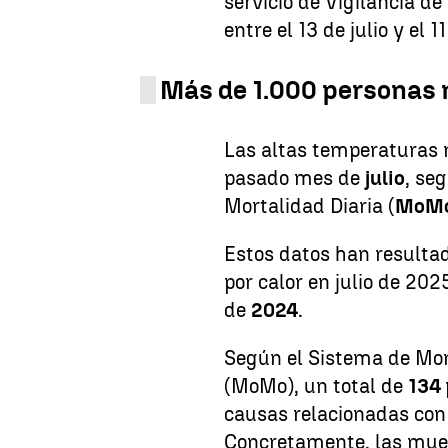
servicio de Vigilancia d
entre el 13 de julio y el 1
Más de 1.000 personas m
Las altas temperaturas
pasado mes de
julio
, se
Mortalidad Diaria (
MoM
Estos datos han resulta
por calor en julio de 20
de
2024
.
Según el Sistema de Moni
(MoMo), un total de
134
causas relacionadas con
Concretamente, las muer