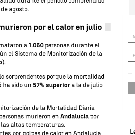
e Salud durante el periodo comprendido
1 de agosto.
urieron por el calor en julio
 mataron a
1.060
personas durante el
gún el Sistema de Monitorización de la
o
).
do sorprendentes porque la mortalidad
25 ha sido un
57
%
superior
a la de julio
torización de la Mortalidad Diaria
personas murieron en
Andalucía
por
 las altas temperaturas.
L
tes por golpes de calor en Andalucía