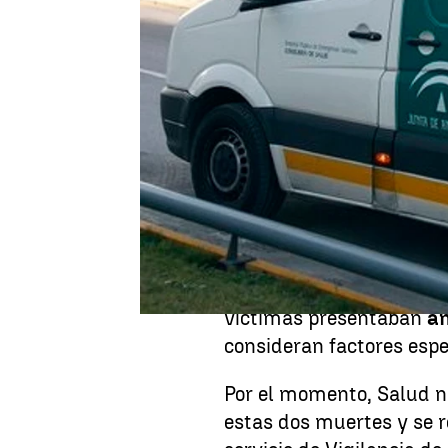
Alba Gutiérrez
Publicado:
11 de agosto de 2025, 15:05
Una
mujer de 61
años ha
trabajaba en la vía públ
también ha muerto un
j
informado la Consejería
En los dos casos, la
expo
produjo en la vía públic
víctimas presentaban
a
consideran factores espe
Por el momento, Salud n
estas dos muertes y se r