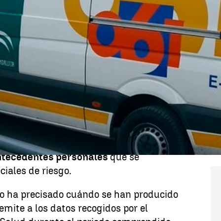
Whatsapp
Facebook
X
Linkedin
 muerto por un golpe de calor mientras
ica en
Cádiz
. Por el mismo motivo,
oven
de
22
años en
Jaén
, según ha
 andaluza de Salud.
sición
a las
altas temperaturas
se
a. Asimismo, en ambos casos, las
ntecedentes personales
que se
ciales de riesgo.
o ha precisado cuándo se han producido
emite a los datos recogidos por el