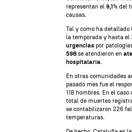
representan el
9,1
% del t
causas.
Tal y como ha detallado l
la temporada y hasta el 
urgencias
por patologías
598
se atendieron en
at
hospitalaria
.
En otras comunidades 
pasado mes fue el respo
118 hombres. En el caso 
total de muertes regist
se contabilizaron 226 fal
temperaturas.
De hecho, Cataluña es 