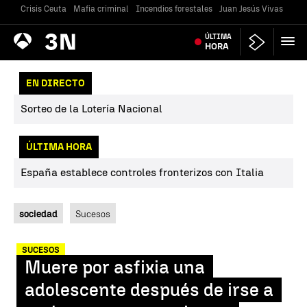
Crisis Ceuta
Mafia criminal
Incendios forestales
Juan Jesús Vivas
Vivi
Antena
ÚLTIMA
Noticias
3
HORA
EN DIRECTO
Sorteo de la Lotería Nacional
ÚLTIMA HORA
España establece controles fronterizos con Italia
sociedad
Sucesos
SUCESOS
Muere por asfixia una
adolescente después de irse a