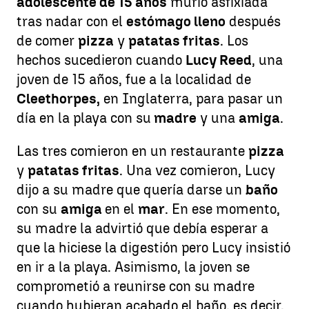
adolescente de 15 años
murió asfixiada
tras nadar con el
estómago lleno
después
de comer
pizza
y
patatas fritas
. Los
hechos sucedieron cuando
Lucy Reed
, una
joven de 15 años, fue a la localidad de
Cleethorpes,
en Inglaterra, para pasar un
día en la playa con su
madre
y una
amiga
.
Las tres comieron en un restaurante
pizza
y
patatas fritas
. Una vez comieron, Lucy
dijo a su madre que quería darse un
baño
con su
amiga
en el
mar
. En ese momento,
su madre la advirtió que debía esperar a
que la hiciese la digestión pero Lucy insistió
en ir a la playa. Asimismo, la joven se
comprometió a reunirse con su madre
cuando hubieran acabado el baño, es decir,