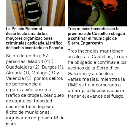
Narcotrafico
Incendios
La Policía Nacional
Tres nuevos incendios en la
desarticula una de las
provincia de Castellón obligan
mayores organizaciones
a confinar el municipio de
criminales dedicada al tráfico
Sierra Engarcerán
de hachís asentada en España
Tres incendios mantienen
Se ha detenido a 57
en alerta a Castellón, lo que
personas, Madrid (45),
ha obligado a confinar a los
Guadalajara (2), Burgos (1),
vecinos de la Serra d' en
Almería (1), Málaga (3) y
Galceran y a desalojar
Valencia (5), por los delitos
varias masías, mientras la
de pertenencia a
UME se ha incorporado a
organización criminal,
un amplio dispositivo para
tráfico de drogas, blanqueo
frenar el avance del fuego.
de capitales, falsedad
documental y depósito
ilícito de municiones,
ingresando en prisión 18 de
ellas.