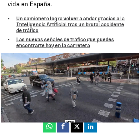
vida en España.
Un camionero logra volver a andar gracias a la
Inteligencia Artificial tras un brutal accidente
de tráfico
Las nuevas señales de tráfico que puedes
encontrarte hoy en la carretera
El peligro de cruzar la calle: cada vez más personas mueren
atropelladas
Marta Montiel
Publicado:
05 de octubre de 2025, 18:43
Whatsapp
Facebook
X
Linkedin