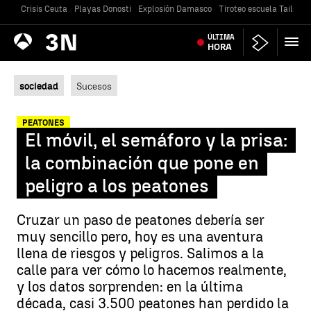
Crisis Ceuta
Playas Donosti
Explosión Damasco
Tiroteo escuela Tailandi
Antena
ÚLTIMA
Noticias
3
HORA
sociedad
Sucesos
PEATONES
El móvil, el semáforo y la prisa:
la combinación que pone en
peligro a los peatones
Cruzar un paso de peatones debería ser
muy sencillo pero, hoy es una aventura
llena de riesgos y peligros. Salimos a la
calle para ver cómo lo hacemos realmente,
y los datos sorprenden: en la última
década, casi 3.500 peatones han perdido la