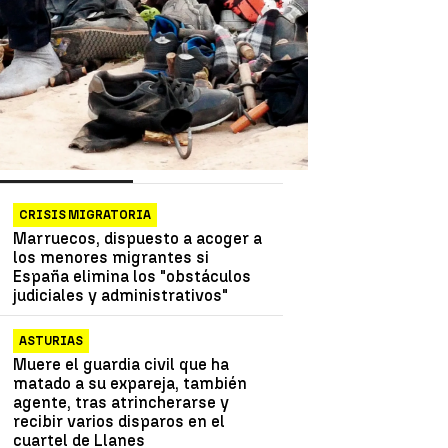
as más vistas
Lo último
CRISIS MIGRATORIA
Marruecos, dispuesto a acoger a
los menores migrantes si
España elimina los "obstáculos
judiciales y administrativos"
ASTURIAS
Muere el guardia civil que ha
matado a su expareja, también
agente, tras atrincherarse y
recibir varios disparos en el
cuartel de Llanes