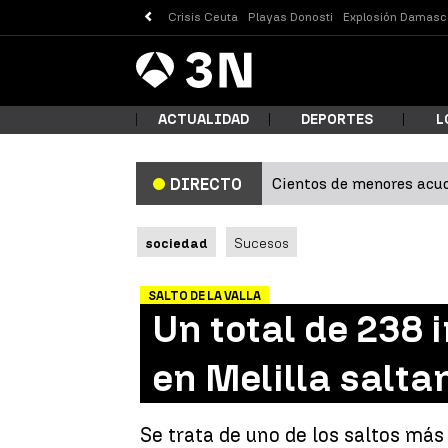
Crisis Ceuta
Playas Donosti
Explosión Damasc
Antena
Noticias
3
ACTUALIDAD
DEPORTES
L
Cientos de menores acud
DIRECTO
¿Qué
sociedad
Sucesos
SALTO DE LA VALLA
Un total de 238
en Melilla salta
Busc
Se trata de uno de los saltos má