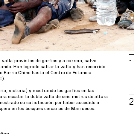
a valla fronteriza que separa España de Marruecos
a de uno de los saltos más numerosos de los
ar en torno a las 7:00 horas en la zona cercana al
.
unos heridos.
La Delegación del Gobierno en
s agentes de la Guardia Civil han resultado
 el dispositivo para intentar frenar la entrada de
L
valla provistos de garfios y a carrera, salvo
ando. Han logrado saltar la valla y han recorrido
de Barrio Chino hasta el Centro de Estancia
I).
oria, victoria) y mostrando los garfios en las
ra escalar la doble valla de seis metros de altura
mostrado su satisfacción por haber accedido a
spera en los bosques cercanos de Marruecos.
 días