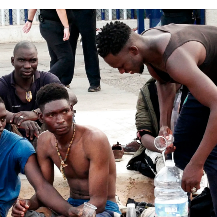
Un total de 238 inmigrantes subsaharian
Whatsapp
Facebook
X
Linkedin
e origen subsahariano han conseguido entrar a