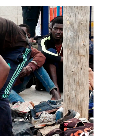
os logran entrar en Melilla saltando la valla |
EFE