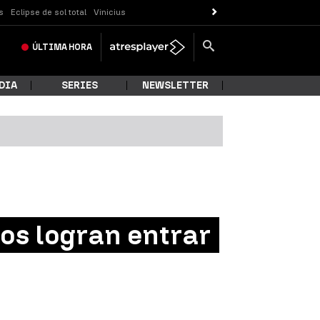
s
Eclipse de sol total
Vinicius
ÚLTIMA
HORA
DIA
SERIES
NEWSLETTER
os logran entrar