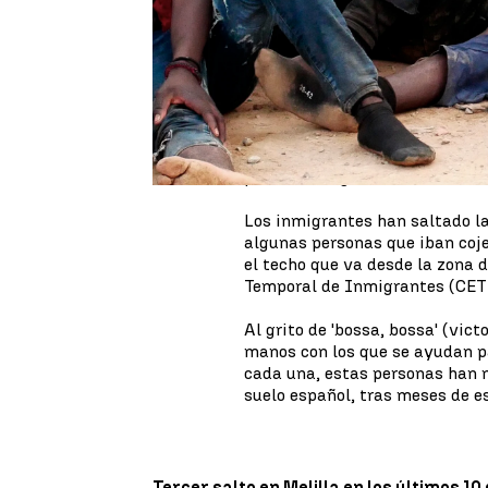
Melilla
este jueves saltando l
en la ciudad autónoma. Se trat
últimos años, que ha tenido lug
paso fronterizo de Barrio Chino
Entre los inmigrantes
hay alg
Melilla ha comunicado que
tre
heridos
cuando participaban en
personas migrantes.
Los inmigrantes han saltado la 
algunas personas que iban coje
el techo que va desde la zona 
Temporal de Inmigrantes (CET
Al grito de 'bossa, bossa' (vict
manos con los que se ayudan pa
cada una, estas personas han 
suelo español, tras meses de e
Tercer salto en Melilla en los últimos 10