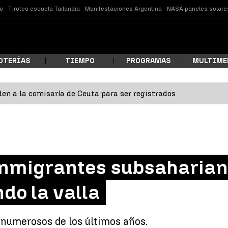
o
Tiroteo escuela Tailandia
Manifestaciones Argentina
NASA paneles solare
OTERÍAS
TIEMPO
PROGRAMAS
MULTIME
en a la comisaría de Ceuta para ser registrados
 estás buscando?
 inmigrantes subsaharian
ndo la valla
ar
s numerosos de los últimos años.