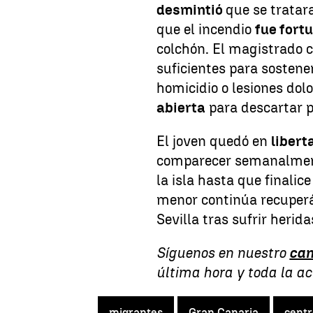
desmintió
que se tratar
que el incendio
fue fortu
colchón. El magistrado c
suficientes para sostene
homicidio o lesiones dol
abierta
para descartar p
El joven quedó en
libert
comparecer semanalmente
la isla hasta que finalice
menor continúa recuper
Sevilla tras sufrir heri
Síguenos en nuestro
can
última hora y toda la a
migrantes
Gran Canaria
cent