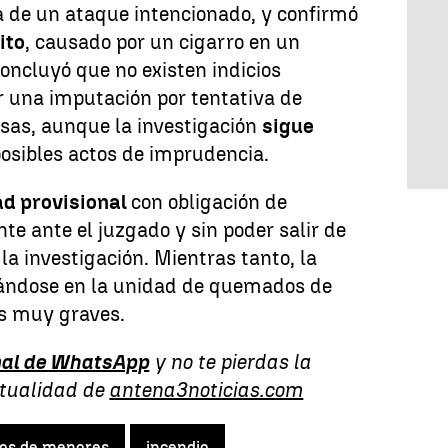
a de un ataque intencionado, y confirmó
ito
, causado por un cigarro en un
oncluyó que no existen indicios
r una imputación por tentativa de
osas, aunque la investigación
sigue
osibles actos de imprudencia.
ad provisional
con obligación de
 ante el juzgado y sin poder salir de
 la investigación. Mientras tanto, la
ándose en la unidad de quemados de
das muy graves.
al de WhatsApp
y no te pierdas la
ctualidad de
antena3noticias.com
ros de menores
incendio