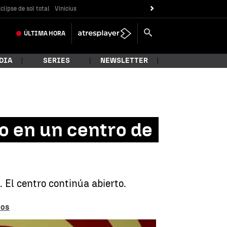
clipse de sol total
Vinicius
ÚLTIMA
HORA
DIA
SERIES
NEWSLETTER
o en un centro de
 El centro continúa abierto.
nos