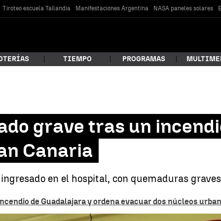
Tiroteo escuela Tailandia
Manifestaciones Argentina
NASA paneles solares
E
OTERÍAS
TIEMPO
PROGRAMAS
MULTIME
 estás buscando?
do grave tras un incendi
an Canaria
ingresado en el hospital, con quemaduras graves.
l incendio de Guadalajara y ordena evacuar dos núcleos urba
car