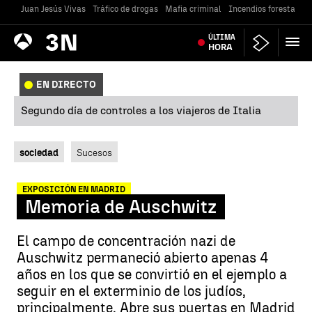
Juan Jesús Vivas
Tráfico de drogas
Mafia criminal
Incendios forestales
Antena
ÚLTIMA
Noticias
3
HORA
EN DIRECTO
Segundo día de controles a los viajeros de Italia
sociedad
Sucesos
EXPOSICIÓN EN MADRID
Memoria de Auschwitz
El campo de concentración nazi de
Auschwitz permaneció abierto apenas 4
años en los que se convirtió en el ejemplo a
seguir en el exterminio de los judíos,
principalmente. Abre sus puertas en Madrid