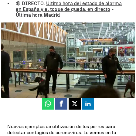
🔴 DIRECTO:
Última hora del estado de alarma
en España y el toque de queda, en directo
-
Última hora Madrid
Los perros detectan las reacciones del organismo ante el
coronavirus |
Los perros detectan las reacciones del organismo
ante el coronavirus
Antena 3 Noticias
Actualizado:
28 de octubre de 2020, 12:11
Publicado:
28 de octubre de 2020, 08:31
Whatsapp
Facebook
X
Linkedin
Nuevos ejemplos de utilización de los perros para
detectar contagios de coronavirus. Lo vemos en la