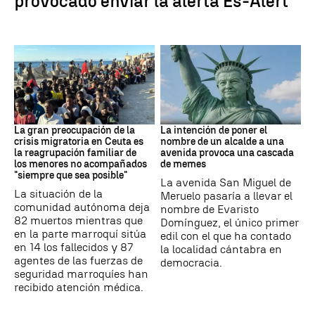
provocado enviar la alerta Es-Alert
CRISIS MIGRATORIA
MEMES
La gran preocupación de la
La intención de poner el
crisis migratoria en Ceuta es
nombre de un alcalde a una
la reagrupación familiar de
avenida provoca una cascada
los menores no acompañados
de memes
"siempre que sea posible"
La avenida San Miguel de
La situación de la
Meruelo pasaría a llevar el
comunidad autónoma deja
nombre de Evaristo
82 muertos mientras que
Domínguez, el único primer
en la parte marroquí sitúa
edil con el que ha contado
en 14 los fallecidos y 87
la localidad cántabra en
agentes de las fuerzas de
democracia.
seguridad marroquíes han
recibido atención médica.