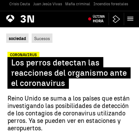
Crisis Ceuta
Juan Jesús Vivas
Mafia criminal
Incendios forestales
Vivi
Antena
ÚLTIMA
Noticias
3
HORA
sociedad
Sucesos
CORONAVIRUS
Los perros detectan las
reacciones del organismo ante
el coronavirus
Reino Unido se suma a los países que están
investigando las posibilidades de detección
de los contagios de coronavirus utilizando
perros. Ya se pueden ver en estaciones y
aeropuertos.