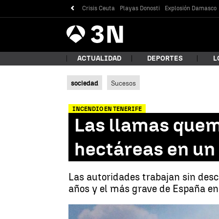
Crisis Ceuta
Playas Donosti
Explosión Damasco
Antena
Noticias
3
ACTUALIDAD
DEPORTES
L
sociedad
Sucesos
¿Qué
INCENDIO EN TENERIFE
Las llamas quem
hectáreas en un
Las autoridades trabajan sin desc
años y el más grave de España en
Bus