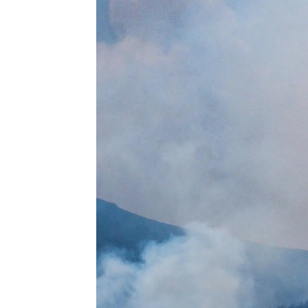
Álvaro Perreau |
Luis Alcantud
Actualizado:
22 de agosto de 2023, 14:06
Publicado:
22 de agosto de 2023, 09:32
Tenerife sigue en
llamas
una se
quemado
casi 15.000 hectáre
Aunque la situación está mejor
llamas siguen descontroladas.