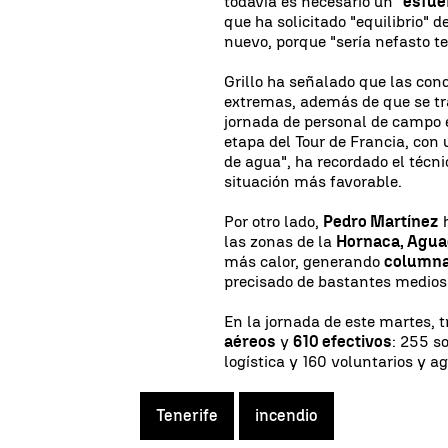
todavía es necesario un "
esfue
que ha solicitado "equilibrio" 
nuevo, porque "sería nefasto te
Grillo ha señalado que las con
extremas, además de que se tra
jornada de personal de campo e
etapa del Tour de Francia, con 
de agua", ha recordado el técn
situación más favorable.
Por otro lado,
Pedro Martínez
h
las zonas de la
Hornaca, Agua
más calor, generando
columna
precisado de bastantes medios
En la jornada de este martes, t
aéreos
y
610 efectivos
: 255 s
logística y 160 voluntarios y 
Tenerife
incendio