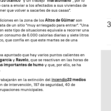
rzo titánico
" y un trabajo "
maratoniano
", por lo
de cara a enviar a los afectados a sus viviendas de
ner que volver a sacarles de sus casas".
diciones en la zona de los
Altos de Güímar
son
ta de un sitio "muy arriesgado para entrar". "Una
n este tipo de situaciones equivale a recorrer una
un consumo de 6.000 calorías diarias y siete litros
ico, que confía en que este martes se de una
a apuntado que hay varios puntos calientes en
garcía
y
Ravelo
, que se reactivan en las horas de
s importantes de humo
y que, por ello, se ha
.
rabajarán en la extinción del
incendio
22 medios
on de intervención, 197 de seguridad, 40 de
agrupaciones municipales.