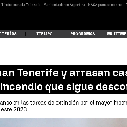
Tiroteo escuela Tailandia
Manifestaciones Argentina
NASA paneles solares
E
OTERÍAS
TIEMPO
PROGRAMAS
MULTIME
 estás buscando?
an Tenerife y arrasan cas
 incendio que sigue desco
anso en las tareas de extinción por el mayor ince
 este 2023.
car
Evoluciona favorablemente el incendio en Tenerife arrasa c