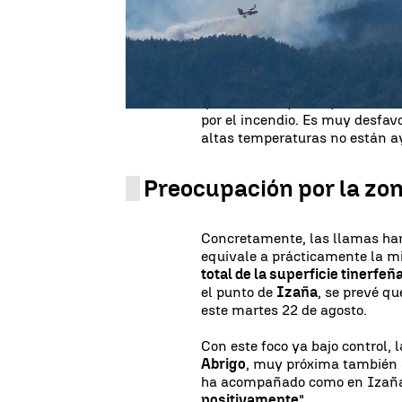
pasado su séptima noche fuera
afectados y, ahora mismo, el 
El fuego se ha atrincherado en 
centrar los esfuerzos, principal
que también preocupa es la cal
por el incendio. Es muy desfav
altas temperaturas no están 
Preocupación por la zon
Concretamente, las llamas ha
equivale a prácticamente la mi
total de la superficie tinerfeñ
el punto de
Izaña
, se prevé qu
este martes 22 de agosto.
Con este foco ya bajo control, 
Abrigo
, muy próxima también
ha acompañado como en Izaña,
positivamente
".