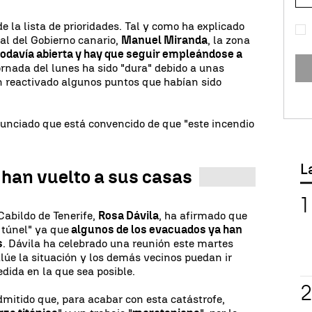
de la lista de prioridades. Tal y como ha explicado
rial del Gobierno canario,
Manuel Miranda
, la zona
todavía abierta y hay que seguir empleándose a
jornada del lunes ha sido "dura" debido a unas
n reactivado algunos puntos que habían sido
unciado que está convencido de que "este incendio
L
 han vuelto a sus casas
 Cabildo de Tenerife,
Rosa Dávila
, ha afirmado que
l túnel" ya que
algunos de los evacuados ya han
s
. Dávila ha celebrado una reunión este martes
lúe la situación y los demás vecinos puedan ir
dida en la que sea posible.
mitido que, para acabar con esta catástrofe,