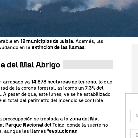
 de casa. Un total de
12 municipios
se han visto
que más preocupa es
La Orotava.
los altos de Güímar, zona en la que se van a
mente por aire, para intentar frenar el fuego. Lo
idad del aire, sobre todo, en las zonas afectadas
orable en
19 municipios de la isla
. Además, las
ayudando en la
extinción de las llamas
.
a del Mal Abrigo
n arrasado ya
14.878 hectáreas de terreno
, lo que
tad de la corona forestal, así como un
7,3% del
a
. A pesar de que, este lunes, ya se ha estabilizado
e el total del perímetro del incendio se controle
la preocupación se traslada a la
zona del Mal
 al
Parque Nacional del Teide
, donde la suerte no
 aunque las llamas "
evolucionan