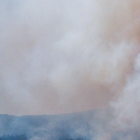
Whatsapp
Facebook
X
Linkedin
mana después de declararse un incendio que ha
as
en un perímetro de más de 88 kilómetros.
ando, la lucha contra el fuego se mantiene y las
 Hay focos fuera de control. Muchos vecinos han