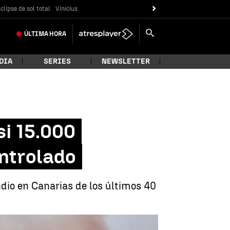
clipse de sol total
Vinicius
ÚLTIMA
HORA
DIA
SERIES
NEWSLETTER
i 15.000
ntrolado
ndio en Canarias de los últimos 40
asi 15.000 hectáreas pero sigue descontrolado |
EFE