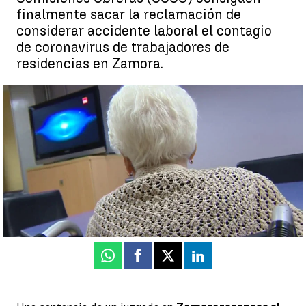
finalmente sacar la reclamación de
considerar accidente laboral el contagio
de coronavirus de trabajadores de
residencias en Zamora.
La Justicia considera el contagio de coronavirus de los
empleados de residencias en Zamora como accidente laboral |
Antena 3 Noticias
Antena 3 Noticias
Publicado:
18 de febrero de 2022, 15:54
Whatsapp
Facebook
X
Linkedin