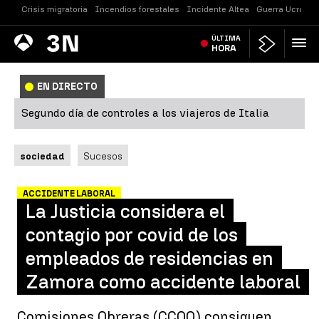
Crisis migratoria
Incendios forestales
Incidente Altea
Guerra Ucrania
Antena
ÚLTIMA
Noticias
3
HORA
EN DIRECTO
Segundo día de controles a los viajeros de Italia
sociedad
Sucesos
ACCIDENTE LABORAL
La Justicia considera el
contagio por covid de los
empleados de residencias en
Zamora como accidente laboral
Comisiones Obreras (CCOO) consiguen