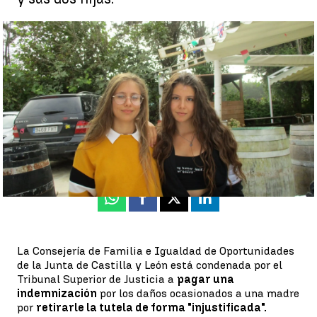
La Junta de Castilla y León indemnizará a una madre con
150.000 euros por retirarle la tutela "injustificadamente" |
Antena 3 Noticias
Rosario Miñano
Publicado:
09 de febrero de 2023, 13:30
Whatsapp
Facebook
X
Linkedin
La Consejería de Familia e Igualdad de Oportunidades
de la Junta de Castilla y León está condenada por el
Tribunal Superior de Justicia a
pagar una
indemnización
por los daños ocasionados a una madre
por
retirarle la tutela de forma "injustificada".