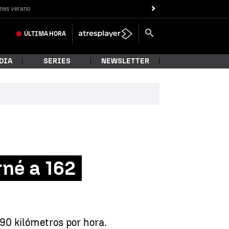
nes verano
ÚLTIMA
HORA
DIA
SERIES
NEWSLETTER
rné a 162
90 kilómetros por hora.