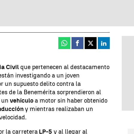
Whatsapp
Facebook
X
Linkedin
a Civil
que pertenecen al destacamento
stán investigando a un joven
r un supuesto delito contra la
tes de la Benemérita sorprendieron al
a un
vehículo
a motor sin haber obtenido
nducción
y mientras realizaban un
velocidad.
or la carretera
LP-5
y al llegar al