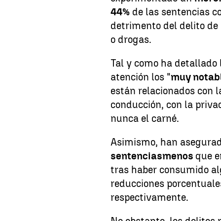
44%
de las sentencias c
detrimento del delito de 
o drogas.
Tal y como ha detallado
atención los "
muy notab
están relacionados con l
conducción, con la privac
nunca el carné.
Asimismo, han asegurad
sentencias
menos
que e
tras haber consumido al
reducciones porcentuale
respectivamente.
No obstante, los delitos 