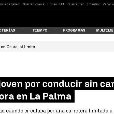
encia de género
Guerra Ucrania
Tiroteo EEUU
Guerra Irán
Infantino
Vacacio
OTERÍAS
TIEMPO
PROGRAMAS
MULTIME
en Ceuta, al límite
 estás buscando?
joven por conducir sin ca
hora en La Palma
car
dad cuando circulaba por una carretera limitada a 