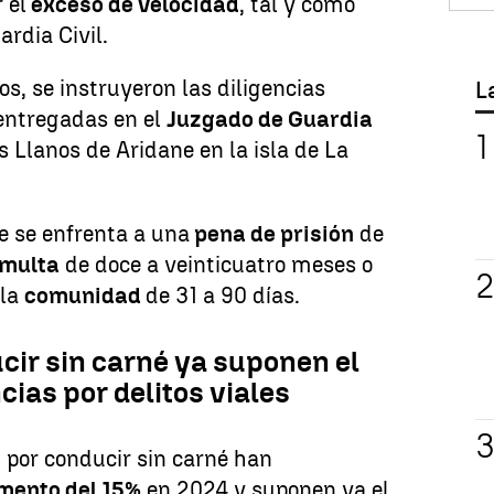
 el
exceso de velocidad
, tal y como
rdia Civil.
os, se instruyeron las diligencias
L
entregadas en el
Juzgado de Guardia
os Llanos de Aridane en la isla de La
e se enfrenta a una
pena de prisión
de
multa
de doce a veinticuatro meses o
 la
comunidad
de 31 a 90 días.
cir sin carné ya suponen el
ias por delitos viales
s
por conducir sin carné han
mento del 15%
en 2024 y suponen ya el