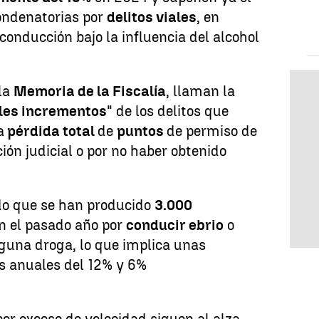
ondenatorias por
delitos viales
, en
conducción bajo la influencia del alcohol
 la
Memoria de la Fiscalía
, llaman la
les incrementos
" de los delitos que
a
pérdida total
de
puntos
de permiso de
ión judicial o por no haber obtenido
o que se han producido
3.000
n el pasado año por
conducir ebrio
o
guna droga, lo que implica unas
s anuales del 12% y 6%
por exceso de velocidad siguen al alza.