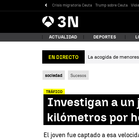
Crisis migratoria Ceuta
Trump sobre Ceuta
Viol
Antena
Noticias
3
ACTUALIDAD
DEPORTES
L
La acogida de menores 
EN DIRECTO
¿Qué
sociedad
Sucesos
TRÁFICO
Investigan a un 
kilómetros por 
Bus
El joven fue captado a esa veloci