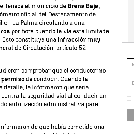
 pertenece al municipio de
Breña Baja
,
mómetro oficial del Destacamento de
vil en La Palma circulando a una
tros
por hora cuando la vía está limitada
. Esto constituye una
infracción muy
ral de Circulación, artículo 52
pudieron comprobar que el conductor
no
l
permiso
de conducir. Cuando la
e detalle, le informaron que sería
 contra la seguridad vial al conducir un
ido autorización administrativa para
informaron de que había cometido una