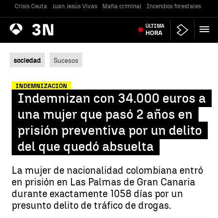
Crisis Ceuta
Juan Jesús Vivas
Mafia criminal
Incendios forestales
Vivi
Antena
ÚLTIMA
Noticias
3
HORA
sociedad
Sucesos
INDEMNIZACIÓN
Indemnizan con 34.000 euros a
una mujer que pasó 2 años en
prisión preventiva por un delito
del que quedó absuelta
La mujer de nacionalidad colombiana entró
en prisión en Las Palmas de Gran Canaria
durante exactamente 1058 días por un
presunto delito de tráfico de drogas.