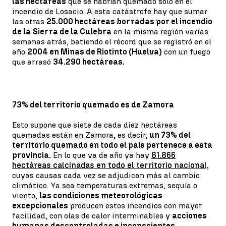
las hectáreas
que se habrían quemado sólo en el
incendio de Losacio. A esta catástrofe hay que sumar
las otras
25.000 hectáreas borradas por el incendio
de la Sierra de la Culebra
en la misma región varias
semanas atrás, batiendo el récord que se registró en el
año
2004 en Minas de Riotinto (Huelva)
con un fuego
que arrasó
34.290 hectáreas.
73% del territorio quemado es de Zamora
Esto supone que siete de cada diez hectáreas
quemadas están en Zamora, es decir,
un 73% del
territorio quemado en todo el país pertenece a esta
provincia.
En lo que va de año ya hay
81.866
hectáreas calcinadas en todo el territorio nacional,
cuyas causas cada vez se adjudican más al cambio
climático. Ya sea temperaturas extremas, sequía o
viento,
las condiciones meteorológicas
excepcionales
producen estos incendios con mayor
facilidad, con olas de calor interminables y
acciones
humanas descontroladas e inconscientes.