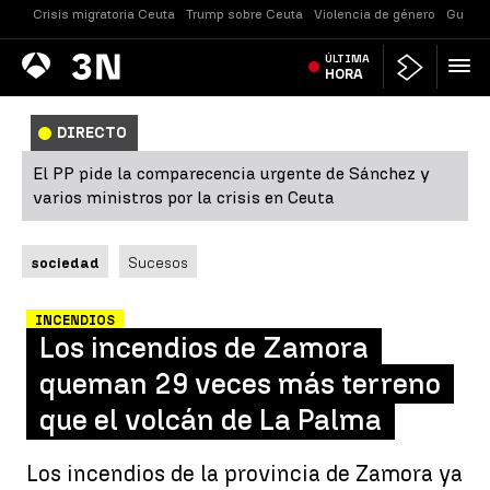
Crisis migratoria Ceuta
Trump sobre Ceuta
Violencia de género
Guerra
Antena
ÚLTIMA
Noticias
3
HORA
DIRECTO
El PP pide la comparecencia urgente de Sánchez y
varios ministros por la crisis en Ceuta
sociedad
Sucesos
INCENDIOS
Los incendios de Zamora
queman 29 veces más terreno
que el volcán de La Palma
Los incendios de la provincia de Zamora ya