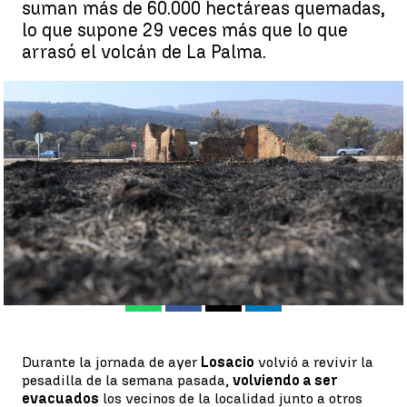
suman más de 60.000 hectáreas quemadas,
lo que supone 29 veces más que lo que
arrasó el volcán de La Palma.
Las hectáreas calcinadas por el incendio de Zamora son 29
veces más que las que arrasó el volcán de La Palma |
EFE
Antena 3 Noticias
Publicado:
25 de julio de 2022, 16:27
Whatsapp
Facebook
X
Linkedin
Durante la jornada de ayer
Losacio
volvió a revivir la
pesadilla de la semana pasada,
volviendo a ser
evacuados
los vecinos de la localidad junto a otros