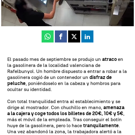
Irene Rodríguez
Publicado:
28 de octubre de 2025, 18:48
Whatsapp
Facebook
X
Linkedin
El pasado mes de septiembre se produjo un
atraco
en
la gasolinera de la localidad valenciana de
Rafelbunyol. Un hombre dispuesto a entrar a robar a la
gasolinera cogió de un contenedor un
disfraz de
peluche
, poniéndoselo en la cabeza y hombros para
ocultar su identidad.
Con total tranquilidad entra al establecimiento y se
dirige al mostrador. Con chuchillo en mano,
amenaza
a la cajera y coge todos los billetes de 20€, 10€ y 5€
,
más el móvil de la empleada. Tras conseguir el botín
huye de la gasolinera, pero lo hace
tranquilamente
.
Una vez abandonó la zona, la trabajadora alertó a la