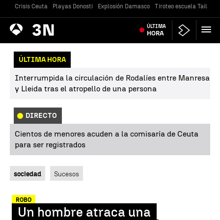
Crisis Ceuta
Playas Donosti
Explosión Damasco
Tiroteo escuela Tailandi
Antena
ÚLTIMA
Noticias
3
HORA
ÚLTIMA HORA
Interrumpida la circulación de Rodalíes entre Manresa
y Lleida tras el atropello de una persona
DIRECTO
Cientos de menores acuden a la comisaría de Ceuta
para ser registrados
sociedad
Sucesos
ROBO
Un hombre atraca una