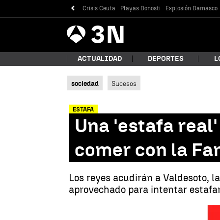
Crisis Ceuta
Playas Donosti
Explosión Damasco
Antena
Noticias
3
ACTUALIDAD
DEPORTES
L
sociedad
Sucesos
¿Qué
ESTAFA
Una 'estafa real
comer con la Fam
Los reyes acudirán a Valdesoto, l
aprovechado para intentar estafar
Bus