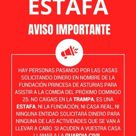
Whatsapp
Facebook
X
Linkedin
34
o el
Pueblo Ejemplar de este año 2025,
ufrido un comportamiento muy poco
 a la visita de la Familia Real. Se ha