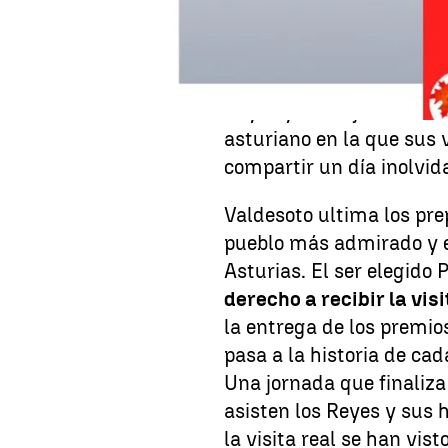
detectado un intento de 
que se les ha pedido din
popular en la que el pue
Reyes y sus hijas. Una c
asturiano en la que sus 
compartir un día inolvid
Valdesoto ultima los pre
pueblo más admirado y e
Asturias. El ser elegido
derecho a recibir la vis
la entrega de los premi
pasa a la historia de ca
Una jornada que finaliza
asisten los Reyes y sus h
la visita real se han vis