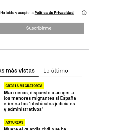
He leído y acepto la
Política de Privacidad
Suscribirme
as más vistas
Lo último
CRISIS MIGRATORIA
Marruecos, dispuesto a acoger a
los menores migrantes si España
elimina los "obstáculos judiciales
y administrativos"
ASTURIAS
Muere el guardia civil que ha