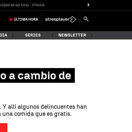
clipse de sol total
Vinicius
ÚLTIMA
HORA
DIA
SERIES
NEWSLETTER
ro a cambio de
. Y allí algunos delincuentes han
a una comida que es gratis.
mbio de comer con la Familia Real |
Antena 3 Noticias