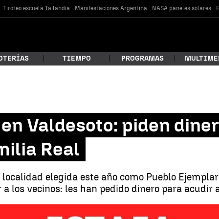
Tiroteo escuela Tailandia
Manifestaciones Argentina
NASA paneles solares
E
OTERÍAS
TIEMPO
PROGRAMAS
MULTIME
 estás buscando?
' en Valdesoto: piden dine
ilia Real
a localidad elegida este año como Pueblo Ejemplar
 a los vecinos: les han pedido dinero para acudir 
car
Una 'estafa real': piden dinero a ca