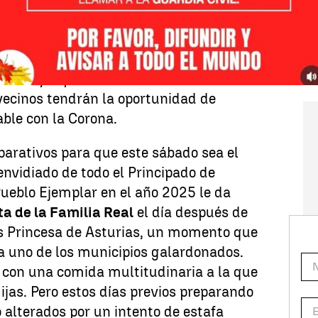
estafa a varios de sus habitantes a los
ero a cambio de poder asistir a la comida
blo compartirá mesa y mantel con los
ita muy esperada en este rincón
vecinos tendrán la oportunidad de
able con la Corona.
parativos para que este sábado sea el
nvidiado de todo el Principado de
 Pueblo Ejemplar en el año 2025 le da
ita de la Familia Real
el día después de
os Princesa de Asturias, un momento que
da uno de los municipios galardonados.
 con una comida multitudinaria a la que
ijas. Pero estos días previos preparando
to alterados por un intento de estafa