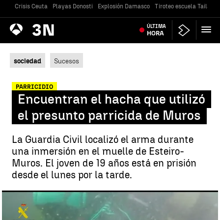
Crisis Ceuta
Playas Donosti
Explosión Damasco
Tiroteo escuela Tailandi
Antena
ÚLTIMA
Noticias
3
HORA
sociedad
Sucesos
PARRICIDIO
Encuentran el hacha que utilizó
el presunto parricida de Muros
La Guardia Civil localizó el arma durante
una inmersión en el muelle de Esteiro-
Muros. El joven de 19 años está en prisión
desde el lunes por la tarde.
Localizan el arma que pudo utilizar el presunto parricida de Muros |
Encuentran el hacha que utilizó el presunto parricida de Muros